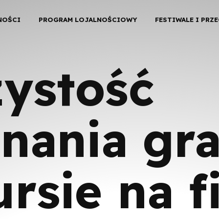
NOŚCI
PROGRAM LOJALNOŚCIOWY
FESTIWALE I PRZ
ystość
nania gr
rsie na f