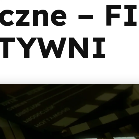
czne – 
ATYWNI