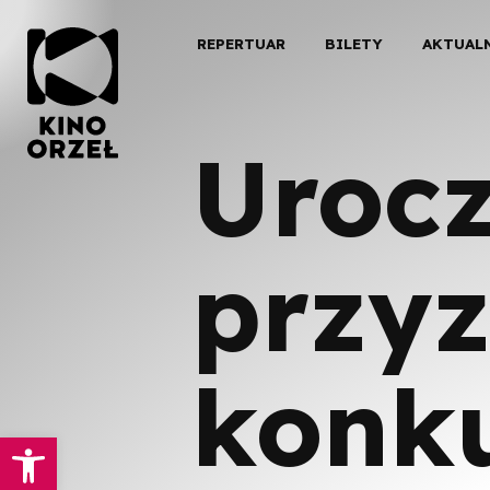
REPERTUAR
BILETY
AKTUAL
Urocz
przyz
konku
Otwórz pasek narzędzi