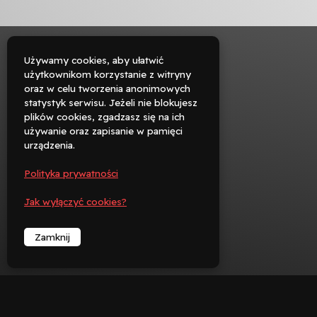
Używamy cookies, aby ułatwić
użytkownikom korzystanie z witryny
oraz w celu tworzenia anonimowych

statystyk serwisu. Jeżeli nie blokujesz
Rezerwuj
plików cookies, zgadzasz się na ich
używanie oraz zapisanie w pamięci

urządzenia.
Zadzwoń
Polityka prywatności
︁
Jak wyłączyć cookies?
Zamknij
︁