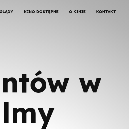
EGLĄDY
KINO DOSTĘPNE
O KINIE
KONTAKT
antów w
ilmy