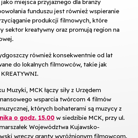
 jako miejsca przyjaznego dla branży
powołania funduszu jest również wspieranie
rzyciąganie produkcji filmowych, które
alny sektor kreatywny oraz promują region na
owej.
ydgoszczy również konsekwentnie od lat
owane do lokalnych filmowców, takie jak
 KREATYWNI.
u Muzyki, MCK łączy siły z Urzędem
finansowego wsparcia twórcom 4 filmów
uzycznej, których bohaterami są muzycy z
nika o godz. 15.00
w siedzibie MCK, przy ul.
emarszałek Województwa Kujawsko-
wski wręczy granty wyróżnionym filmowcom.