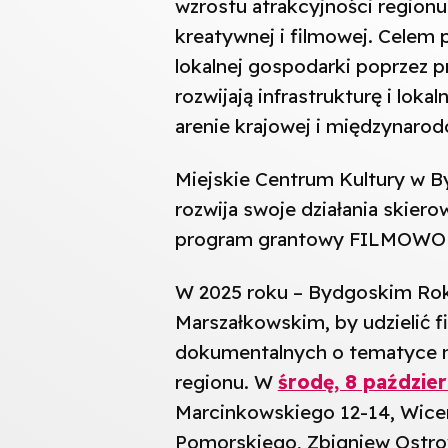
wzrostu atrakcyjności regionu
kreatywnej i filmowej. Celem 
lokalnej gospodarki poprzez p
rozwijają infrastrukturę i lok
arenie krajowej i międzynarod
Miejskie Centrum Kultury w B
rozwija swoje działania skier
program grantowy FILMOWO
W 2025 roku – Bydgoskim Rok
Marszałkowskim, by udzielić 
dokumentalnych o tematyce m
regionu. W
środę, 8 paździer
Marcinkowskiego 12-14, Wic
Pomorskiego, Zbigniew Ostro