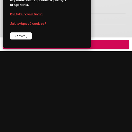
używanie oraz zapisanie w pamięci
urządzenia.
TYTUŁ ORYGINALNY
Polityka prywatności
REŻYSERIA
Kristoffer Rus
Jak wyłączyć cookies?
KRAJ PRODUKCJI
Polska
Zamknij
ROK PRODUKCJI
2022
Kup bilet

JĘZYK ORYGINAŁU
polski
CZAS TRWANIA
103 min
KATEGORIA WIEKOWA
9+


︁
︁
Rezerwuj
Zadzwoń