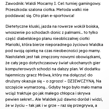
Zawodnik: Waldi Mocarny I.
Cel: turniej gamingowy.
Przeszkoda: szalona ciotka. Metoda walki: nie
poddawać się. Oto plan e-sportowca!
Dietetyczne kluski, jazda na rowerze wokół boiska,
wnoszenie po schodach donic z palmami… to tylko
część diabelskiego planu nieobliczalnej ciotki
Mariolki, która bierze nieporadnego życiowo Waldka
pod swoją opiekę na czas nieobecności jego mamy.
Nastolatek jest tak zmęczony nowymi obowiązkami,
że cały jego dotychczasowy świat ukochanych gier
komputerowych schodzi na dalszy plan. W dodatku
tajemniczy gracz Mrówa, który ma dołączyć do
drużyny okazuje się – o zgrozo! – DZIEWCZYNĄ. Na
szczęście wymarzoną… Gdyby tego było mało mama
wciąż traktuje go jak małego chłopca i skrywa
pewien sekret… Ale Waldek już dawno dorósł i widzi,
że w życiu – tak jak i w grze – raz się przegrywa, a