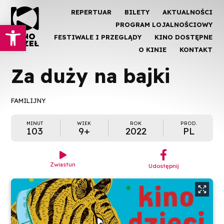
REPERTUAR
BILETY
AKTUALNOŚCI
Otwórz pasek narzędzi
PROGRAM LOJALNOŚCIOWY
FESTIWALE I PRZEGLĄDY
KINO DOSTĘPNE
O KINIE
KONTAKT
Za duży na bajki
FAMILIJNY
MINUT
WIEK
ROK
PROD.
103
9+
2022
PL
︁

Zwiastun
Udostępnij