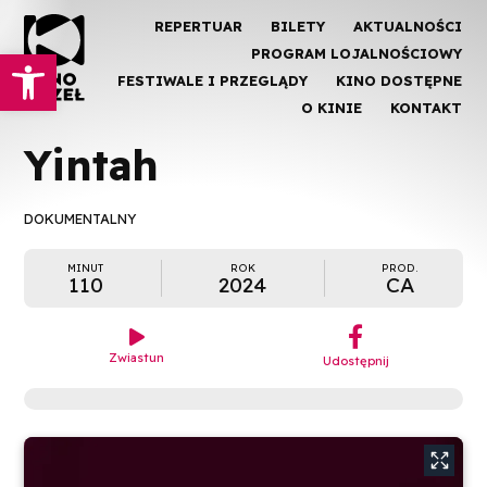
REPERTUAR
BILETY
AKTUALNOŚCI
Otwórz pasek narzędzi
PROGRAM LOJALNOŚCIOWY
FESTIWALE I PRZEGLĄDY
KINO DOSTĘPNE
O KINIE
KONTAKT
Yintah
DOKUMENTALNY
MINUT
ROK
PROD.
110
2024
CA
︁

Zwiastun
Udostępnij