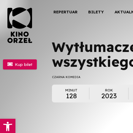
REPERTUAR
BILETY
AKTUAL
Wytłumacz
wszystkieg

Kup bilet
CZARNA KOMEDIA
MINUT
ROK
128
2023
Otwórz pasek narzędzi