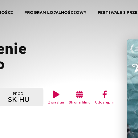
NOŚCI
PROGRAM LOJALNOŚCIOWY
FESTIWALE I PRZ
enie
o


︁
PROD.
SK HU
Zwiastun
Strona filmu
Udostępnij