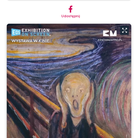
︁
Udostępnij