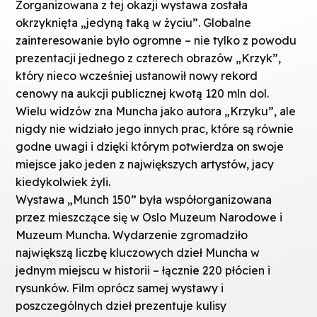
Zorganizowana z tej okazji wystawa została
okrzyknięta „jedyną taką w życiu”. Globalne
zainteresowanie było ogromne – nie tylko z powodu
prezentacji jednego z czterech obrazów „Krzyk”,
który nieco wcześniej ustanowił nowy rekord
cenowy na aukcji publicznej kwotą 120 mln dol.
Wielu widzów zna Muncha jako autora „Krzyku”, ale
nigdy nie widziało jego innych prac, które są równie
godne uwagi i dzięki którym potwierdza on swoje
miejsce jako jeden z największych artystów, jacy
kiedykolwiek żyli.
Wystawa „Munch 150” była współorganizowana
przez mieszczące się w Oslo Muzeum Narodowe i
Muzeum Muncha. Wydarzenie zgromadziło
największą liczbę kluczowych dzieł Muncha w
jednym miejscu w historii – łącznie 220 płócien i
rysunków. Film oprócz samej wystawy i
poszczególnych dzieł prezentuje kulisy