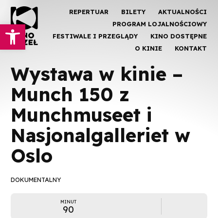
REPERTUAR
BILETY
AKTUALNOŚCI
Otwórz pasek narzędzi
PROGRAM LOJALNOŚCIOWY
FESTIWALE I PRZEGLĄDY
KINO DOSTĘPNE
O KINIE
KONTAKT
Wystawa w kinie –
Munch 150 z
Munchmuseet i
Nasjonalgalleriet w
Oslo
DOKUMENTALNY
MINUT
90