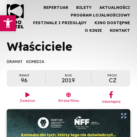
REPERTUAR
BILETY
AKTUALNOŚCI
Otwórz pasek narzędzi
PROGRAM LOJALNOŚCIOWY
FESTIWALE I PRZEGLĄDY
KINO DOSTĘPNE
O KINIE
KONTAKT
Właściciele
DRAMAT
KOMEDIA
MINUT
ROK
PROD.
96
2019
CZ
︁


Zwiastun
Strona filmu
Udostępnij