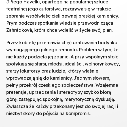
Jiříego Havelki, opartego na popularnej sztuce
teatralnej jego autorstwa, rozgrywa się w trakcie
zebrania współwłaścicieli pewnej praskiej kamienicy.
Prym podczas spotkania wiedzie przewodnicząca
Zahrádková, która chce wcielić w życie swój plan.
Przez kobietę przemawia chęć uratowania budynku
wymagającego pilnego remontu. Problem w tym, że
nie każdy podziela jej zdanie. A przy wspólnym stole
spotykają się starsi, młodsi, idealiści, wolnorynkowcy,
starzy lokatorzy oraz ludzie, którzy właśnie
wprowadzają się do kamienicy. Jednym słowem,
pełny przekrój czeskiego społeczeństwa. Wzajemne
pretensje, uprzedzenia i stereotypy szybko biorą
górę, zastępując spokojną, merytoryczną dyskusję.
Zwłaszcza że każdy przekonany jest do swojej racji i
niezbyt skory do pójścia na kompromis.