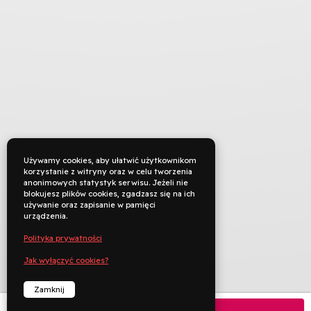
Używamy cookies, aby ułatwić użytkownikom
korzystanie z witryny oraz w celu tworzenia
anonimowych statystyk serwisu. Jeżeli nie
blokujesz plików cookies, zgadzasz się na ich
używanie oraz zapisanie w pamięci
urządzenia.
Polityka prywatności
Jak wyłączyć cookies?
TYTUŁ ORYGINALNY
Vlastníci
Zamknij
Kup bilet
