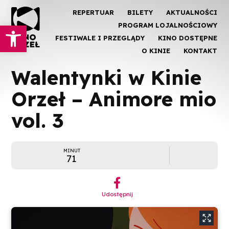
REPERTUAR
BILETY
AKTUALNOŚCI
Otwórz pasek narzędzi
PROGRAM LOJALNOŚCIOWY
FESTIWALE I PRZEGLĄDY
KINO DOSTĘPNE
O KINIE
KONTAKT
Walentynki w Kinie
Orzeł – Animore mio
vol. 3
MINUT
71
︁
Udostępnij