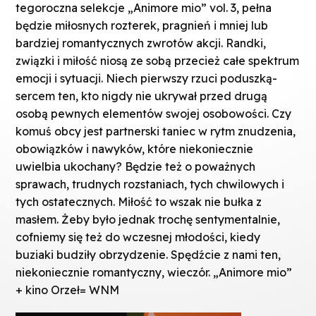
tegoroczna selekcje „
Animore
mio
”
vol
.
3
, pełna
będzie miłosnych rozterek, pragnień i mniej lub
bardziej romantycznych zwrotów akcji. Randki,
związki i miłość niosą ze sobą przecież całe spektrum
emocji i sytuacji. Niech pierwszy rzuci poduszką-
sercem ten, kto nigdy nie ukrywał przed drugą
osobą pewnych elementów swojej osobowości. Czy
komuś obcy jest partnerski taniec w rytm znudzenia,
obowiązków i nawyków, które niekoniecznie
uwielbia ukochany? Będzie też o poważnych
sprawach, trudnych rozstaniach, tych chwilowych i
tych ostatecznych. Miłość to wszak nie bułka z
masłem. Żeby było jednak trochę sentymentalnie,
cofniemy się też do wczesnej młodości, kiedy
buziaki budziły obrzydzenie. Spędźcie z nami ten,
niekoniecznie romantyczny, wieczór. „
Animore
mio
”
+ kino Orzeł= WNM