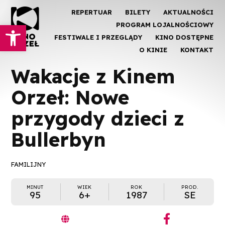
REPERTUAR
BILETY
AKTUALNOŚCI
Otwórz pasek narzędzi
PROGRAM LOJALNOŚCIOWY
FESTIWALE I PRZEGLĄDY
KINO DOSTĘPNE
O KINIE
KONTAKT
Wakacje z Kinem
Orzeł: Nowe
przygody dzieci z
Bullerbyn
FAMILIJNY
MINUT
WIEK
ROK
PROD.
95
6+
1987
SE
︁
