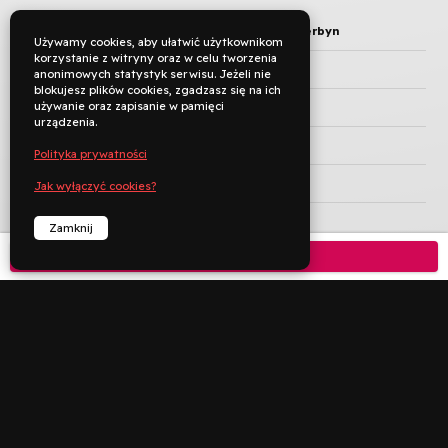
TYTUŁ ORYGINALNY
Mer om oss barn i Bullerbyn
Używamy cookies, aby ułatwić użytkownikom
korzystanie z witryny oraz w celu tworzenia
REŻYSERIA
Lasse Hallström
anonimowych statystyk serwisu. Jeżeli nie
blokujesz plików cookies, zgadzasz się na ich
używanie oraz zapisanie w pamięci
KRAJ PRODUKCJI
Szwecja
urządzenia.
ROK PRODUKCJI
1987
Polityka prywatności
JĘZYK ORYGINAŁU
Jak wyłączyć cookies?
CZAS TRWANIA
95 min
Zamknij
Kup bilet

KATEGORIA WIEKOWA
6+


︁
︁
Rezerwuj
Zadzwoń