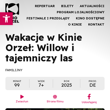
REPERTUAR
BILETY
AKTUALNOŚCI
Otwórz pasek narzędzi
PROGRAM LOJALNOŚCIOWY
FESTIWALE I PRZEGLĄDY
KINO DOSTĘPNE
O KINIE
KONTAKT
Wakacje w Kinie
Orzeł: Willow i
tajemniczy las
FAMILIJNY
MINUT
WIEK
ROK
PROD.
99
7+
2025
DE
︁


Zwiastun
Strona filmu
Udostępnij