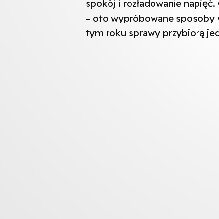
spokój i rozładowanie napięć. O
– oto wypróbowane sposoby wy
tym roku sprawy przybiorą je