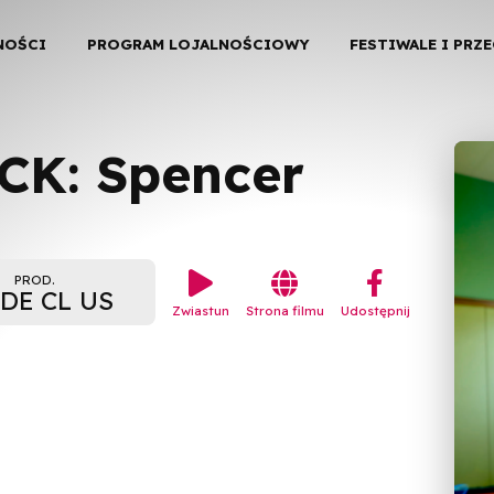
NOŚCI
PROGRAM LOJALNOŚCIOWY
FESTIWALE I PRZ
CK: Spencer


︁
PROD.
DE CL US
Zwiastun
Strona filmu
Udostępnij