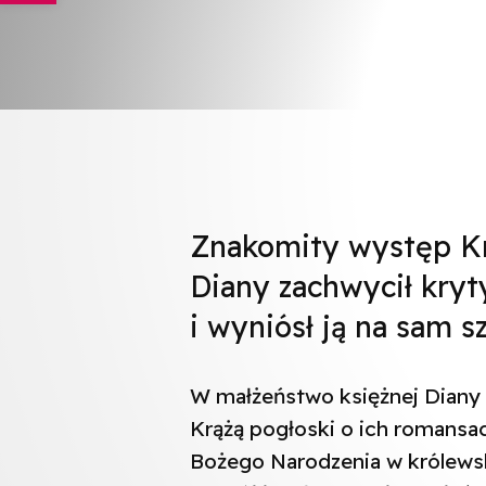
Znakomity występ Kri
Diany zachwycił kry
i wyniósł ją na sam 
W małżeństwo księżnej Diany i
Krążą pogłoski o ich romansa
Bożego Narodzenia w królewsk