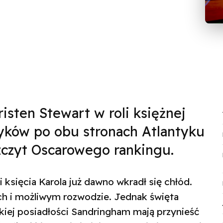
sten Stewart w roli księżnej
tyków po obu stronach Atlantyku
szczyt Oscarowego rankingu.
 księcia Karola już dawno wkradł się chłód.
ch i możliwym rozwodzie. Jednak święta
iej posiadłości Sandringham mają przynieść