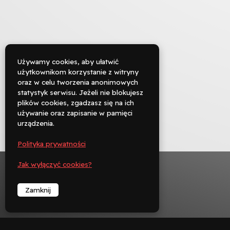
Używamy cookies, aby ułatwić
użytkownikom korzystanie z witryny
oraz w celu tworzenia anonimowych

statystyk serwisu. Jeżeli nie blokujesz
Rezerwuj
plików cookies, zgadzasz się na ich
używanie oraz zapisanie w pamięci

urządzenia.
Zadzwoń
Polityka prywatności
︁
Jak wyłączyć cookies?
Zamknij
︁