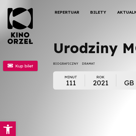
REPERTUAR
BILETY
AKTUAL
Urodziny M
BIOGRAFICZNY
DRAMAT

Kup bilet
MINUT
ROK
111
2021
GB 
Otwórz pasek narzędzi