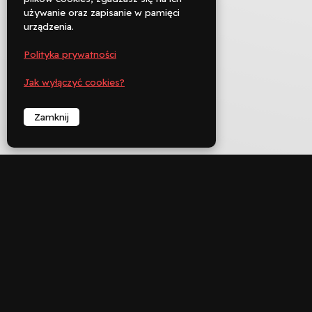
używanie oraz zapisanie w pamięci

urządzenia.
Zadzwoń
Polityka prywatności
︁
Jak wyłączyć cookies?
Zamknij
︁