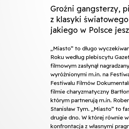
Groźni gangsterzy, p
z klasyki światowego
jakiego w Polsce jesz
„Miasto” to długo wyczekiwany
Roku według plebiscytu Gazet
filmowym zasłynął nagradzan
wyróżnionymi m.in. na Festi
Festiwalu Filmów Dokumental
filmie charyzmatyczny Bartłom
którym partnerują m.in. Robe
Stanisław Tym. „Miasto” to fa
drugie dno. W której równie w
konfrontacja z własnymi pragn