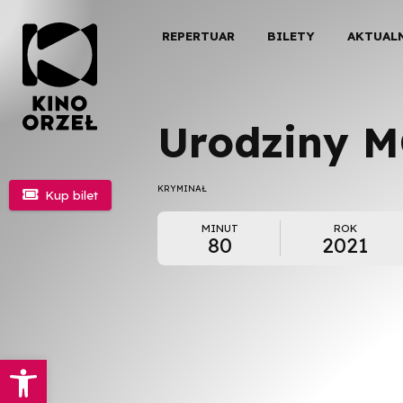
REPERTUAR
BILETY
AKTUAL
Urodziny M
KRYMINAŁ

Kup bilet
MINUT
ROK
80
2021
Otwórz pasek narzędzi