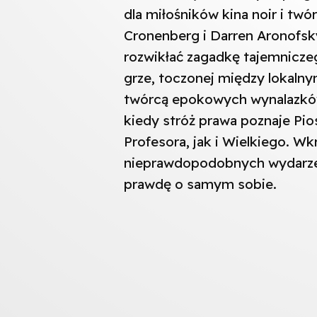
dla miłośników kina noir i twó
Cronenberg i Darren Aronofs
rozwikłać zagadkę tajemnicze
grze, toczonej między lokaln
twórcą epokowych wynalazków.
kiedy stróż prawa poznaje Pi
Profesora, jak i Wielkiego. Wk
nieprawdopodobnych wydarzeń
prawdę o samym sobie.