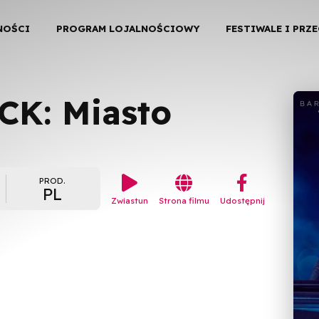
NOŚCI
PROGRAM LOJALNOŚCIOWY
FESTIWALE I PRZ
CK: Miasto


︁
PROD.
PL
Zwiastun
Strona filmu
Udostępnij