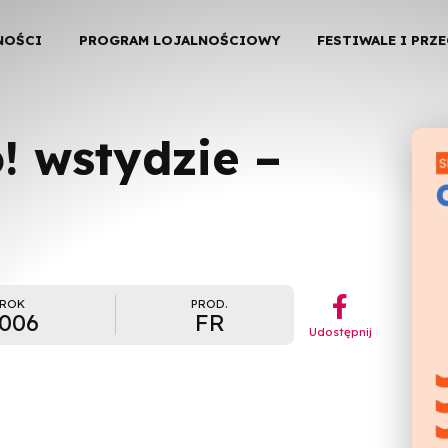
NOŚCI
PROGRAM LOJALNOŚCIOWY
FESTIWALE I PRZ
! wstydzie –
︁
ROK
PROD.
006
FR
Udostępnij