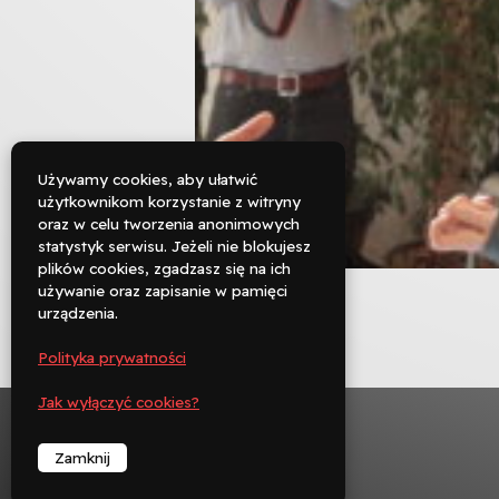
Używamy cookies, aby ułatwić
użytkownikom korzystanie z witryny
oraz w celu tworzenia anonimowych

statystyk serwisu. Jeżeli nie blokujesz
Rezerwuj
plików cookies, zgadzasz się na ich
używanie oraz zapisanie w pamięci

urządzenia.
Zadzwoń
Polityka prywatności
︁
Jak wyłączyć cookies?
Zamknij
︁