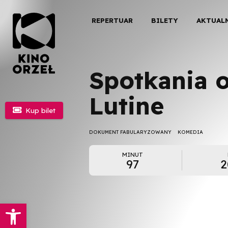
REPERTUAR
BILETY
AKTUAL
Spotkania o
Lutine

Kup bilet
DOKUMENT FABULARYZOWANY
KOMEDIA
MINUT
97
2
Otwórz pasek narzędzi