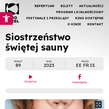
REPERTUAR
BILETY
AKTUALNOŚCI
Otwórz pasek narzędzi
PROGRAM LOJALNOŚCIOWY
FESTIWALE I PRZEGLĄDY
KINO DOSTĘPNE
O KINIE
KONTAKT
Siostrzeństwo
świętej sauny
MINUT
ROK
PROD.
89
2023
EE FR IS
︁

Zwiastun
Udostępnij