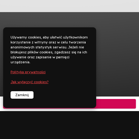
Używamy cookies, aby ułatwić użytkownikom
korzystanie z witryny oraz w celu tworzenia
anonimowych statystyk serwisu. Jeżeli nie
blokujesz plików cookies, zgadzasz się na ich
używanie oraz zapisanie w pamięci
urządzenia.
Polityka prywatności
Jak wyłączyć cookies?
Zamknij
Kup bilet



︁
︁
Rezerwuj
Zadzwoń