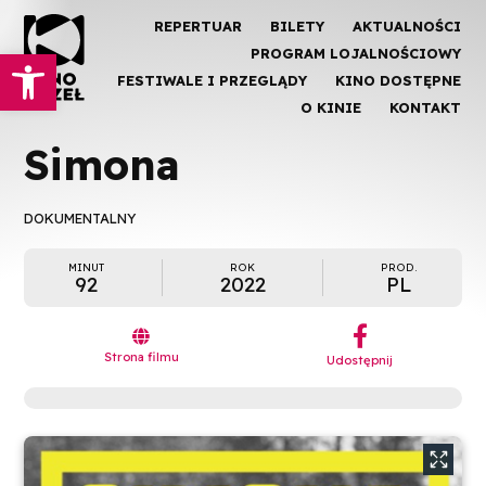
REPERTUAR
BILETY
AKTUALNOŚCI
Otwórz pasek narzędzi
PROGRAM LOJALNOŚCIOWY
FESTIWALE I PRZEGLĄDY
KINO DOSTĘPNE
O KINIE
KONTAKT
Simona
DOKUMENTALNY
MINUT
ROK
PROD.
92
2022
PL
︁

Strona filmu
Udostępnij