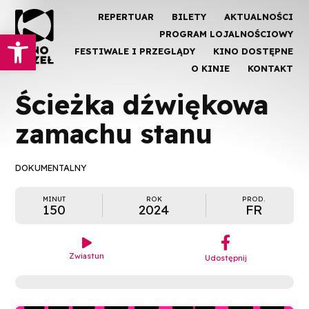
REPERTUAR
BILETY
AKTUALNOŚCI
Otwórz pasek narzędzi
PROGRAM LOJALNOŚCIOWY
FESTIWALE I PRZEGLĄDY
KINO DOSTĘPNE
O KINIE
KONTAKT
Ścieżka dźwiękowa
zamachu stanu
DOKUMENTALNY
MINUT
ROK
PROD.
150
2024
FR
︁

Zwiastun
Udostępnij