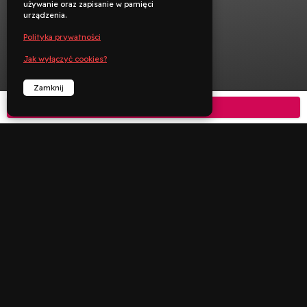
używanie oraz zapisanie w pamięci
urządzenia.
Polityka prywatności
Jak wyłączyć cookies?
Zamknij
Kup bilet



︁
︁
Rezerwuj
Zadzwoń
Deklaracja dostępności
Polityka prywatności