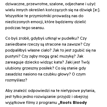
dziwaczne, przewrotne, szalone, odjechane i użyć
wielu innych określeń kończących się na dźwięk [e:].
Wszystkie te przymiotniki prowadzą nas do
niezliczonych emocji, które będziemy dzielić
podczas tego seansu.
Co byś zrobił, gdybyś utknął w pudełku? Czy
zaniedbane rzeczy są stracone na zawsze? Czy
podpaliłbyś własne ciało? Jak to jest zgubić się na
pustyni? Czy zęby mogą grać muzykę? Jak
zareaguje dziecko widząc kata? Jaki jest Twój
ulubiony grzeszny posiłek? Co się stanie gdy
zasadzisz nasiono na czubku głowy? O czym
rozmyślasz?
Aby znaleźć odpowiedzi na te nietypowe pytania,
jest tylko jedno rozwiązanie: przyjdź i obejrzyj
wyjątkowe filmy z programu
„Roots Bloody