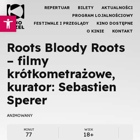
REPERTUAR
BILETY
AKTUALNOŚCI
Otwórz pasek narzędzi
PROGRAM LOJALNOŚCIOWY
FESTIWALE I PRZEGLĄDY
KINO DOSTĘPNE
O KINIE
KONTAKT
Roots Bloody Roots
– filmy
krótkometrażowe,
kurator: Sebastien
Sperer
ANIMOWANY
MINUT
WIEK
77
18+