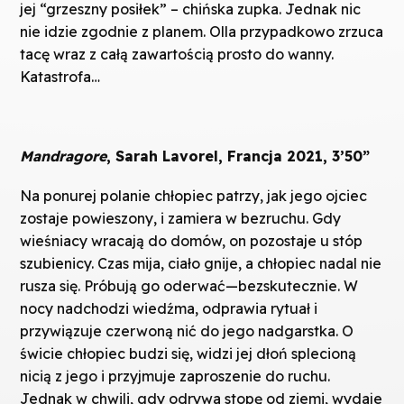
jej “grzeszny posiłek” – chińska zupka. Jednak nic
nie idzie zgodnie z planem. Olla przypadkowo zrzuca
tacę wraz z całą zawartością prosto do wanny.
Katastrofa…
Mandragore
, Sarah Lavorel, Francja 2021, 3’50”
Na ponurej polanie chłopiec patrzy, jak jego ojciec
zostaje powieszony, i zamiera w bezruchu. Gdy
wieśniacy wracają do domów, on pozostaje u stóp
szubienicy. Czas mija, ciało gnije, a chłopiec nadal nie
rusza się. Próbują go oderwać—bezskutecznie. W
nocy nadchodzi wiedźma, odprawia rytuał i
przywiązuje czerwoną nić do jego nadgarstka. O
świcie chłopiec budzi się, widzi jej dłoń splecioną
nicią z jego i przyjmuje zaproszenie do ruchu.
Jednak w chwili, gdy odrywa stopę od ziemi, wydaje