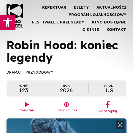
REPERTUAR
BILETY
AKTUALNOŚCI
Otwórz pasek narzędzi
PROGRAM LOJALNOŚCIOWY
FESTIWALE I PRZEGLĄDY
KINO DOSTĘPNE
O KINIE
KONTAKT
Robin Hood: koniec
legendy
DRAMAT
PRZYGODOWY
MINUT
ROK
PROD.
123
2026
US
︁


Zwiastun
Strona filmu
Udostępnij