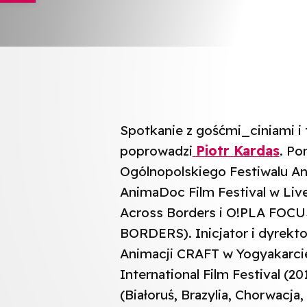
Spotkanie z gośćmi_ciniami i
poprowadzi
Piotr Kardas
. Po
Ogólnopolskiego Festiwalu Ani
AnimaDoc Film Festival w Live
Across Borders i O!PLA FO
BORDERS). Inicjator i dyrek
Animacji CRAFT w Yogyakarcie 
International Film Festival (20
(Białoruś, Brazylia, Chorwacja