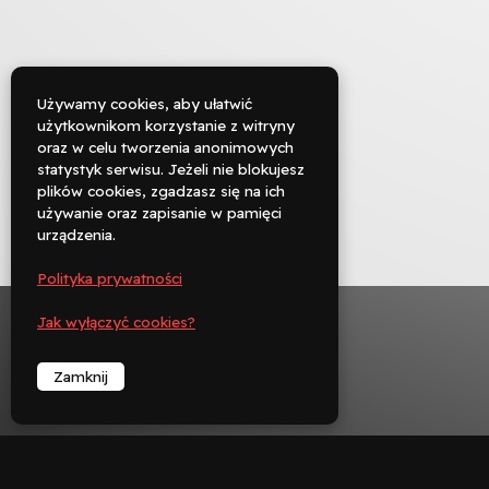
Używamy cookies, aby ułatwić
użytkownikom korzystanie z witryny
oraz w celu tworzenia anonimowych

statystyk serwisu. Jeżeli nie blokujesz
Rezerwuj
plików cookies, zgadzasz się na ich
używanie oraz zapisanie w pamięci

urządzenia.
Zadzwoń
Polityka prywatności
︁
Jak wyłączyć cookies?
Zamknij
︁