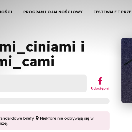
NOŚCI
PROGRAM LOJALNOŚCIOWY
FESTIWALE I PRZ
mi_ciniami i
mi_cami
︁
Udostępnij
tandardowe bilety.
Niektóre nie odbywają się w

iżej.