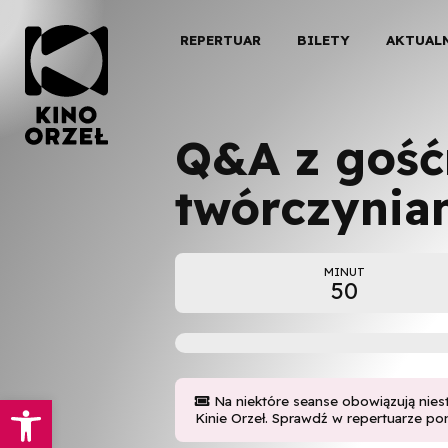
REPERTUAR
BILETY
AKTUAL
Q&A z gość
twórczynia
MINUT
50
Otwórz pasek narzędzi
Na niektóre seanse obowiązują nies

Kinie Orzeł. Sprawdź w repertuarze pon