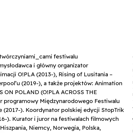
 twórczyniami_cami festiwalu
mysłodawca i główny organizator
macji O!PLA (2013-), Rising of Lusitania –
rpool’u (2019-), a także projektów: Animation
CUS ON POLAND (O!PLA ACROSS THE
tor programowy Międzynarodowego Festiwalu
(2017-). Koordynator polskiej edycji StopTrik
16-). Kurator i juror na festiwalach filmowych
, Hiszpania, Niemcy, Norwegia, Polska,