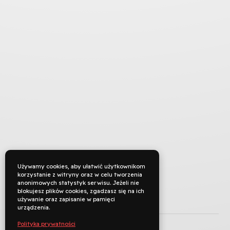
Używamy cookies, aby ułatwić użytkownikom
korzystanie z witryny oraz w celu tworzenia
anonimowych statystyk serwisu. Jeżeli nie
blokujesz plików cookies, zgadzasz się na ich
używanie oraz zapisanie w pamięci
TYTUŁ ORYGINALNY
urządzenia.
REŻYSERIA
Polityka prywatności