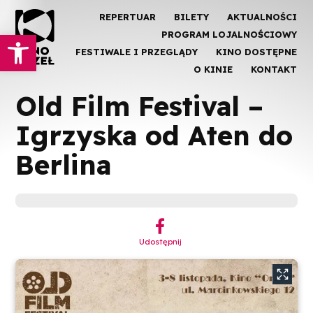
REPERTUAR
BILETY
AKTUALNOŚCI
Otwórz pasek narzędzi
PROGRAM LOJALNOŚCIOWY
FESTIWALE I PRZEGLĄDY
KINO DOSTĘPNE
O KINIE
KONTAKT
Old Film Festival –
Igrzyska od Aten do
Berlina
︁
Udostępnij