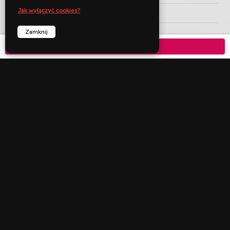
Jak wyłączyć cookies?
KRAJ PRODUKCJI
Zamknij
ROK PRODUKCJI
Kup bilet

JĘZYK ORYGINAŁU
CZAS TRWANIA
min
KATEGORIA WIEKOWA


︁
︁
Rezerwuj
Zadzwoń
Deklaracja dostępności
Polityka prywatności