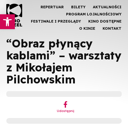
REPERTUAR
BILETY
AKTUALNOŚCI
Otwórz pasek narzędzi
PROGRAM LOJALNOŚCIOWY
FESTIWALE I PRZEGLĄDY
KINO DOSTĘPNE
O KINIE
KONTAKT
“Obraz płynący
kablami” – warsztaty
z Mikołajem
Pilchowskim
︁
Udostępnij