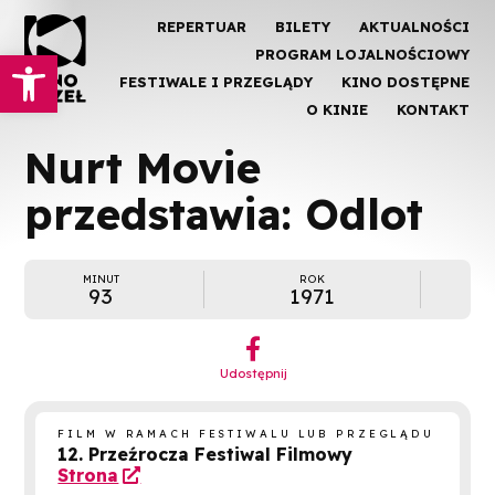
REPERTUAR
BILETY
AKTUALNOŚCI
Otwórz pasek narzędzi
PROGRAM LOJALNOŚCIOWY
FESTIWALE I PRZEGLĄDY
KINO DOSTĘPNE
O KINIE
KONTAKT
Nurt Movie
przedstawia: Odlot
MINUT
ROK
93
1971
︁
Udostępnij
FILM W RAMACH FESTIWALU LUB PRZEGLĄDU
12. Przeźrocza Festiwal Filmowy
Strona
