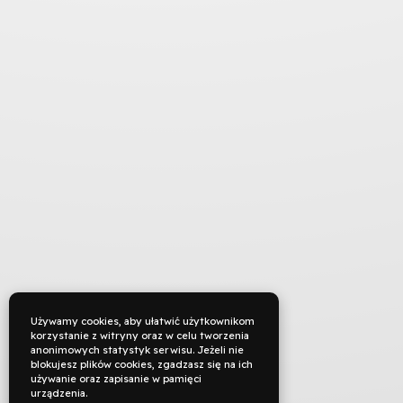
Używamy cookies, aby ułatwić użytkownikom
korzystanie z witryny oraz w celu tworzenia
anonimowych statystyk serwisu. Jeżeli nie
blokujesz plików cookies, zgadzasz się na ich
używanie oraz zapisanie w pamięci
urządzenia.
TYTUŁ ORYGINALNY