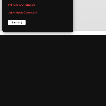
Polityka prywatności
REŻYSERIA
Miloš Forman
Jak wyłączyć cookies?
KRAJ PRODUKCJI
Zamknij
ROK PRODUKCJI
1971
JĘZYK ORYGINAŁU
CZAS TRWANIA
93 min
KATEGORIA WIEKOWA


︁
︁
Rezerwuj
Zadzwoń