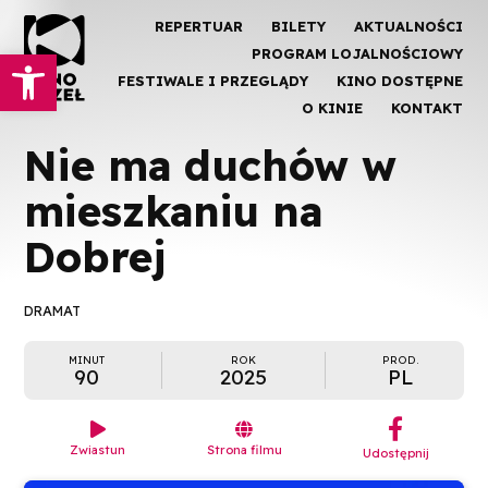
REPERTUAR
BILETY
AKTUALNOŚCI
Otwórz pasek narzędzi
PROGRAM LOJALNOŚCIOWY
FESTIWALE I PRZEGLĄDY
KINO DOSTĘPNE
O KINIE
KONTAKT
Nie ma duchów w
mieszkaniu na
Dobrej
DRAMAT
MINUT
ROK
PROD.
90
2025
PL
︁


Zwiastun
Strona filmu
Udostępnij