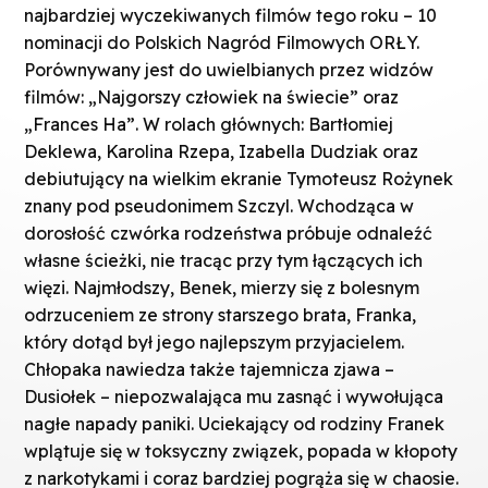
najbardziej wyczekiwanych filmów tego roku – 10
nominacji do Polskich Nagród Filmowych ORŁY.
Porównywany jest do uwielbianych przez widzów
filmów: „Najgorszy człowiek na świecie” oraz
„Frances Ha”. W rolach głównych: Bartłomiej
Deklewa, Karolina Rzepa, Izabella Dudziak oraz
debiutujący na wielkim ekranie Tymoteusz Rożynek
znany pod pseudonimem Szczyl. Wchodząca w
dorosłość czwórka rodzeństwa próbuje odnaleźć
własne ścieżki, nie tracąc przy tym łączących ich
więzi. Najmłodszy, Benek, mierzy się z bolesnym
odrzuceniem ze strony starszego brata, Franka,
który dotąd był jego najlepszym przyjacielem.
Chłopaka nawiedza także tajemnicza zjawa –
Dusiołek – niepozwalająca mu zasnąć i wywołująca
nagłe napady paniki. Uciekający od rodziny Franek
wplątuje się w toksyczny związek, popada w kłopoty
z narkotykami i coraz bardziej pogrąża się w chaosie.