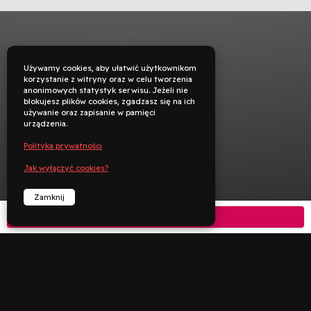
Używamy cookies, aby ułatwić użytkownikom
korzystanie z witryny oraz w celu tworzenia
anonimowych statystyk serwisu. Jeżeli nie
blokujesz plików cookies, zgadzasz się na ich
używanie oraz zapisanie w pamięci
urządzenia.
Polityka prywatności
Jak wyłączyć cookies?
Zamknij
Kup bilet



︁
︁
Rezerwuj
Zadzwoń