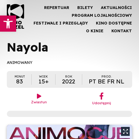
REPERTUAR
BILETY
AKTUALNOŚCI
Otwórz pasek narzędzi
PROGRAM LOJALNOŚCIOWY
FESTIWALE I PRZEGLĄDY
KINO DOSTĘPNE
O KINIE
KONTAKT
Nayola
ANIMOWANY
MINUT
WIEK
ROK
PROD.
83
15+
2022
PT BE FR NL
︁

Zwiastun
Udostępnij