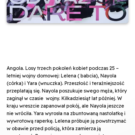
Angola. Losy trzech pokoleń kobiet podczas 25 –
letniej wojny domowej: Lelena ( babcia), Nayola
(córka) i Yara (wnuczka). Przeszłość i teraźniejszość
przeplatają się. Nayola poszukuje swego męża, który
zaginął w czasie wojny. Kilkadziesiąt lat później. W
kraju wreszcie zapanował pokój, ale Nayola jeszcze
nie wróciła. Yara wyrosła na zbuntowaną nastolatkę i
wywrotową raperkę. Lelena próbuje ją powstrzymać
w obawie przed policją, która zamierza ją