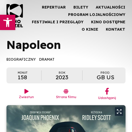
REPERTUAR
BILETY
AKTUALNOŚCI
Otwórz pasek narzędzi
PROGRAM LOJALNOŚCIOWY
FESTIWALE I PRZEGLĄDY
KINO DOSTĘPNE
O KINIE
KONTAKT
Napoleon
BIOGRAFICZNY
DRAMAT
MINUT
ROK
PROD.
158
2023
GB US
︁


Zwiastun
Strona filmu
Udostępnij