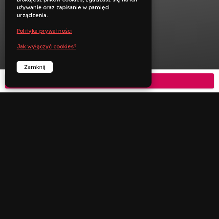
używanie oraz zapisanie w pamięci
urządzenia.
Polityka prywatności
Jak wyłączyć cookies?
Zamknij
Kup bilet



︁
︁
Rezerwuj
Zadzwoń
Deklaracja dostępności
Polityka prywatności