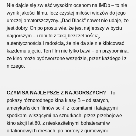
Nie dajcie się zwieść wysokim ocenom na IMDb – to nie
wynik jakości filmu, lecz czystej miłości widzów do jego
uroczej amatorszczyzny. „Bad Black”
nawet nie udaje, że
jest dobry. On po prostu wie, że jest najlepszy w byciu
najgorszym – i robi to z taką bezczelnością,
autentycznością i radością, że nie da się nie kibicować
każdemu ujęciu. Ten film nie tylko bawi – on przypomina,
że kino może być tworzone wszędzie, przez każdego i z
niczego.
CZYM SĄ NAJLEPSZE Z NAJGORSZYCH?
To
pokazy różnorodnego kina klasy B – od starych,
amerykańskich filmów sci-fi z kosmitami i latającymi
spodkami wiszącymi na sznurkach, przez przebojowe
kino akcji lat 80. z nieskazitelnymi bohaterami w
ortalionowych dresach, po horrory z gumowymi