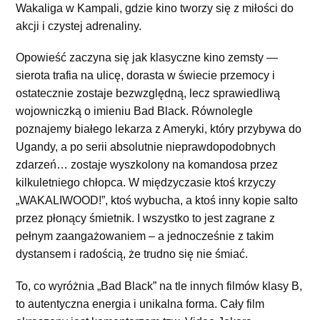
Wakaliga
w Kampali, gdzie kino tworzy się z miłości do
akcji i czystej adrenaliny.
Opowieść zaczyna się jak klasyczne kino zemsty —
sierota trafia na ulicę, dorasta w świecie przemocy i
ostatecznie zostaje bezwzględną, lecz sprawiedliwą
wojowniczką o imieniu Bad Black. Równolegle
poznajemy białego lekarza z Ameryki, który przybywa do
Ugandy, a po serii absolutnie nieprawdopodobnych
zdarzeń… zostaje wyszkolony na komandosa przez
kilkuletniego chłopca. W międzyczasie ktoś krzyczy
„WAKALIWOOD!”, ktoś wybucha, a ktoś inny kopie salto
przez płonący śmietnik. I wszystko to jest zagrane z
pełnym zaangażowaniem – a jednocześnie z takim
dystansem i radością, że trudno się nie śmiać.
To, co wyróżnia
„Bad Black”
na tle innych filmów klasy B,
to autentyczna energia i unikalna forma. Cały film