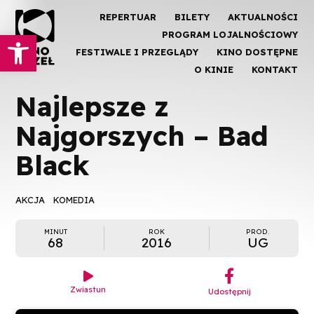
REPERTUAR
BILETY
AKTUALNOŚCI
Otwórz pasek narzędzi
PROGRAM LOJALNOŚCIOWY
FESTIWALE I PRZEGLĄDY
KINO DOSTĘPNE
O KINIE
KONTAKT
Najlepsze z
Najgorszych – Bad
Black
AKCJA
KOMEDIA
MINUT
ROK
PROD.
68
2016
UG
︁

Zwiastun
Udostępnij