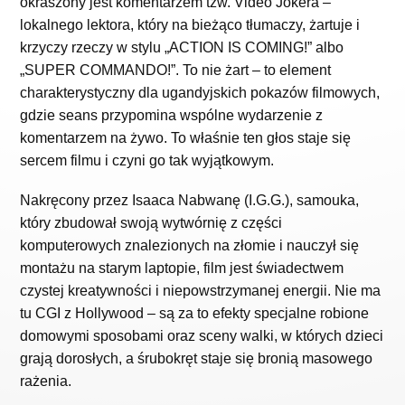
okraszony jest komentarzem tzw.
Video Jokera
–
lokalnego lektora, który na bieżąco tłumaczy, żartuje i
krzyczy rzeczy w stylu „ACTION IS COMING!” albo
„SUPER COMMANDO!”. To nie żart – to element
charakterystyczny dla ugandyjskich pokazów filmowych,
gdzie seans przypomina wspólne wydarzenie z
komentarzem na żywo. To właśnie ten głos staje się
sercem filmu i czyni go tak wyjątkowym.
Nakręcony przez
Isaaca Nabwanę
(I.G.G.), samouka,
który zbudował swoją wytwórnię z części
komputerowych znalezionych na złomie i nauczył się
montażu na starym laptopie, film jest świadectwem
czystej kreatywności i niepowstrzymanej energii. Nie ma
tu CGI z Hollywood – są za to efekty specjalne robione
domowymi sposobami oraz sceny walki, w których dzieci
grają dorosłych, a śrubokręt staje się bronią masowego
rażenia.