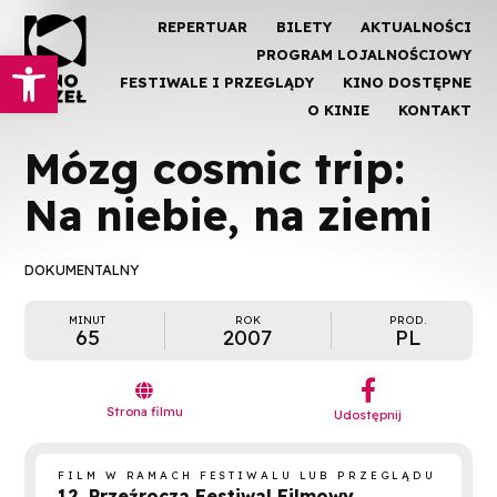
REPERTUAR
BILETY
AKTUALNOŚCI
Otwórz pasek narzędzi
PROGRAM LOJALNOŚCIOWY
FESTIWALE I PRZEGLĄDY
KINO DOSTĘPNE
O KINIE
KONTAKT
Mózg cosmic trip:
Na niebie, na ziemi
DOKUMENTALNY
MINUT
ROK
PROD.
65
2007
PL
︁

Strona filmu
Udostępnij
FILM W RAMACH FESTIWALU LUB PRZEGLĄDU
12. Przeźrocza Festiwal Filmowy