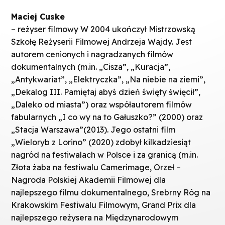
Maciej Cuske
– reżyser filmowy W 2004 ukończył Mistrzowską
Szkołę Reżyserii Filmowej Andrzeja Wajdy. Jest
autorem cenionych i nagradzanych filmów
dokumentalnych (m.in. „Cisza”, „Kuracja”,
„Antykwariat”, „Elektryczka”, „Na niebie na ziemi”,
„Dekalog III. Pamiętaj abyś dzień święty święcił”,
„Daleko od miasta”) oraz współautorem filmów
fabularnych „I co wy na to Gałuszko?” (2000) oraz
„Stacja Warszawa”(2013). Jego ostatni film
„Wieloryb z Lorino” (2020) zdobył kilkadziesiąt
nagród na festiwalach w Polsce i za granicą (m.in.
Złota żaba na festiwalu Camerimage, Orzeł –
Nagroda Polskiej Akademii Filmowej dla
najlepszego filmu dokumentalnego, Srebrny Róg na
Krakowskim Festiwalu Filmowym, Grand Prix dla
najlepszego reżysera na Międzynarodowym