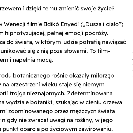
drzewem i dzięki temu zmienić swoje życie?
Wenecji filmie Ildikó Enyedi („Dusza i ciało”)
em hipnotyzującej, pełnej emocji podróży.
za do świata, w którym ludzie potrafią nawiązać
munikować się z nią poza słowami. To film-
em i napełnia mocą.
odu botanicznego rośnie okazały miłorząb
y na przestrzeni wieku staje się niemym
torii trojga nieznajomych. Zdeterminowana
a wydziale botaniki, szukając w cieniu drzewa
iami zdominowanego przez mężczyzn świata
nigdy nie zwracał uwagi na rośliny, w jego
e punkt oparcia po życiowym zawirowaniu.