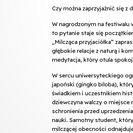
Czy można zaprzyjaźnić się z 
W nagrodzonym na festiwalu w 
to pytanie staje się początki
„Milcząca przyjaciółka” zapras
głębokie relacje z naturą i ko
medytacja, który otula spokoj
W sercu uniwersyteckiego ogr
japoński (gingko biloba), któr
świadkiem i uczestnikiem his
dziewczyna walczy o miejsce n
schronienia przed uprzedzen
nauki. Samotny student, który 
milczącej obecności odnajduj