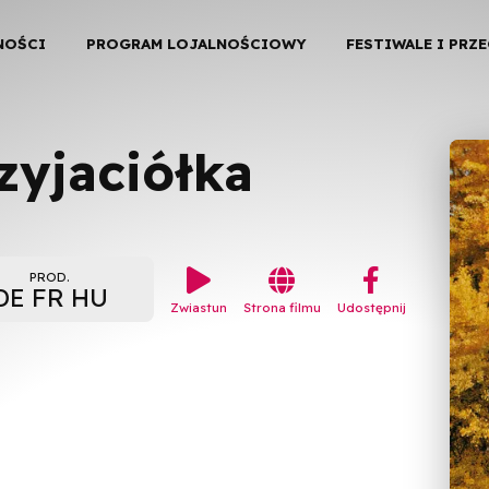
NOŚCI
PROGRAM LOJALNOŚCIOWY
FESTIWALE I PRZ
zyjaciółka


︁
PROD.
DE FR HU
Zwiastun
Strona filmu
Udostępnij