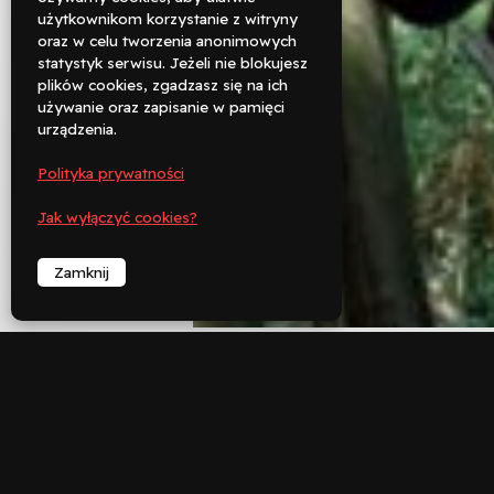
użytkownikom korzystanie z witryny
oraz w celu tworzenia anonimowych

statystyk serwisu. Jeżeli nie blokujesz
Rezerwuj
plików cookies, zgadzasz się na ich
używanie oraz zapisanie w pamięci

urządzenia.
Zadzwoń
Polityka prywatności
︁
Jak wyłączyć cookies?
Zamknij
︁