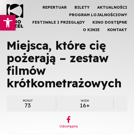
REPERTUAR
BILETY
AKTUALNOŚCI
Otwórz pasek narzędzi
PROGRAM LOJALNOŚCIOWY
FESTIWALE I PRZEGLĄDY
KINO DOSTĘPNE
O KINIE
KONTAKT
Miejsca, które cię
pożerają – zestaw
filmów
krótkometrażowych
MINUT
WIEK
73
16+
︁
Udostępnij