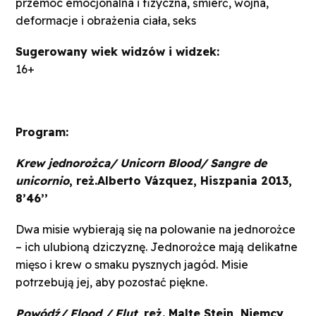
przemoc emocjonalna i fizyczna, śmierć, wojna,
deformacje i obrażenia ciała, seks
Sugerowany wiek widzów i widzek:
16+
Program:
Krew jednorożca/ Unicorn Blood/ Sangre de
unicornio
, reż.Alberto Vázquez, Hiszpania 2013,
8’46’’
Dwa misie wybierają się na polowanie na jednorożce
– ich ulubioną dziczyznę. Jednorożce mają delikatne
mięso i krew o smaku pysznych jagód. Misie
potrzebują jej, aby pozostać piękne.
Powódź/ Flood / Flut
, reż. Malte Stein, Niemcy