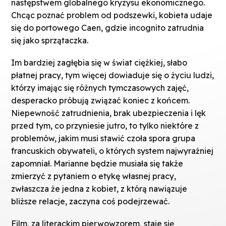
następstwem globalnego kryzysu ekonomicznego.
Chcąc poznać problem od podszewki, kobieta udaje
się do portowego Caen, gdzie incognito zatrudnia
się jako sprzątaczka.
Im bardziej zagłębia się w świat ciężkiej, słabo
płatnej pracy, tym więcej dowiaduje się o życiu ludzi,
którzy imając się różnych tymczasowych zajęć,
desperacko próbują związać koniec z końcem.
Niepewność zatrudnienia, brak ubezpieczenia i lęk
przed tym, co przyniesie jutro, to tylko niektóre z
problemów, jakim musi stawić czoła spora grupa
francuskich obywateli, o których system najwyraźniej
zapomniał. Marianne będzie musiała się także
zmierzyć z pytaniem o etykę własnej pracy,
zwłaszcza że jedna z kobiet, z którą nawiązuje
bliższe relacje, zaczyna coś podejrzewać.
Film, za literackim pierwowzorem, staje się