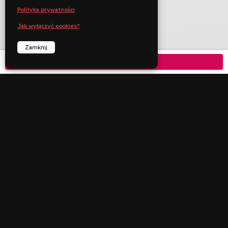
Polityka prywatności
Jak wyłączyć cookies?
Zamknij
Kup bilet

TYTUŁ ORYGINALNY
Ouistreham
REŻYSERIA
Emmanuel Carrère
KRAJ PRODUKCJI
Francja
ROK PRODUKCJI
2021
JĘZYK ORYGINAŁU
CZAS TRWANIA
110 min
KATEGORIA WIEKOWA


︁
︁