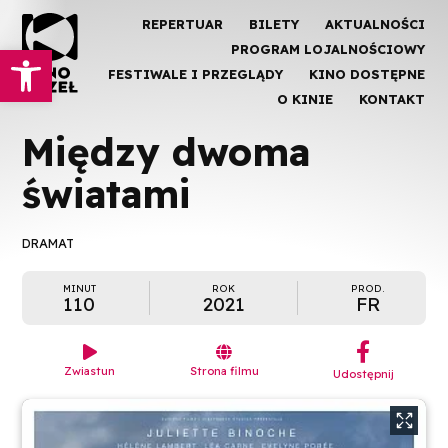
REPERTUAR
BILETY
AKTUALNOŚCI
Otwórz pasek narzędzi
PROGRAM LOJALNOŚCIOWY
FESTIWALE I PRZEGLĄDY
KINO DOSTĘPNE
O KINIE
KONTAKT
Między dwoma
światami
DRAMAT
MINUT
ROK
PROD.
110
2021
FR
︁


Zwiastun
Strona filmu
Udostępnij