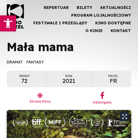
REPERTUAR
BILETY
AKTUALNOŚCI
Otwórz pasek narzędzi
PROGRAM LOJALNOŚCIOWY
FESTIWALE I PRZEGLĄDY
KINO DOSTĘPNE
O KINIE
KONTAKT
Mała mama
DRAMAT
FANTASY
MINUT
ROK
PROD.
72
2021
FR
︁

Strona filmu
Udostępnij