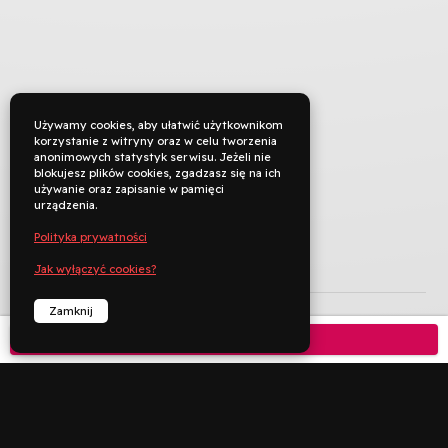
Używamy cookies, aby ułatwić użytkownikom
korzystanie z witryny oraz w celu tworzenia
anonimowych statystyk serwisu. Jeżeli nie
blokujesz plików cookies, zgadzasz się na ich
używanie oraz zapisanie w pamięci
urządzenia.
Polityka prywatności
Jak wyłączyć cookies?
TYTUŁ ORYGINALNY
Petite maman
REŻYSERIA
Céline Sciamma
Zamknij
Kup bilet

KRAJ PRODUKCJI
Francja
ROK PRODUKCJI
2021
JĘZYK ORYGINAŁU
francuski