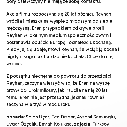
pory dziewczyny nie mają ze sobą kontaktu.
Akcja filmu rozpoczyna się 20 lat póżniej. Reyhan
wróciła i mieszka na wyspie z młodszym od siebie
mężczyzną. Eren przypadkiem odkrywa profil
Reyhan w lokalnym medium społecznościowym i
postanawia opuścić Europę i odnaleźć ukochaną.
Kiedy jej się udaje, mówi Reyhan, że wciąż ją kocha i
nigdy nikogo tak bardzo nie kochała. Chce do niej
wrócić.
Z początku niechętna do powrotu do przeszłości
Reyhan, zaczyna wierzyć w to, że Eren na wyspę
przywiódł urok miłosny, jaki rzuciła na nią 20 lat
temu. Eren nie jest przesądna, jednak również
zaczyna wierzyć w moc uroku.
obsada
: Selen Uçer, Ece Dizdar, Aysenil Samlioglu,
Uygar Özçelik, Emrah Kolukisa,
zdjęcia
: Türksoy