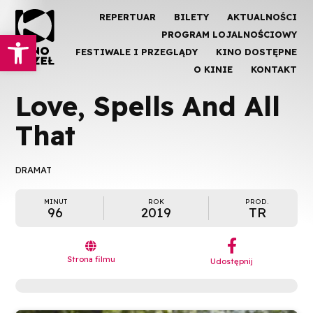
REPERTUAR
BILETY
AKTUALNOŚCI
Otwórz pasek narzędzi
PROGRAM LOJALNOŚCIOWY
FESTIWALE I PRZEGLĄDY
KINO DOSTĘPNE
O KINIE
KONTAKT
Love, Spells And All
That
DRAMAT
MINUT
ROK
PROD.
96
2019
TR
︁

Strona filmu
Udostępnij