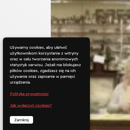
Używamy cookies, aby ułatwić
użytkownikom korzystanie z witryny
oraz w celu tworzenia anonimowych

statystyk serwisu. Jeżeli nie blokujesz
Rezerwuj
plików cookies, zgadzasz się na ich
używanie oraz zapisanie w pamięci

urządzenia.
Zadzwoń
Polityka prywatności
︁
Jak wyłączyć cookies?
Zamknij
︁