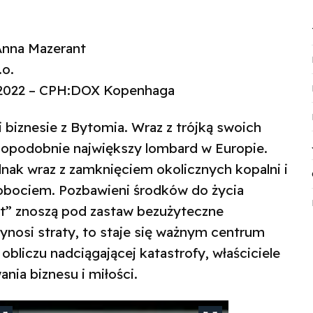
Anna Mazerant
.o.
: 2022 – CPH:DOX Kopenhaga
 i biznesie z Bytomia. Wraz z trójką swoich
podobnie największy lombard w Europie.
dnak wraz z zamknięciem okolicznych kopalni i
obociem. Pozbawieni środków do życia
t” znoszą pod zastaw bezużyteczne
ynosi straty, to staje się ważnym centrum
 obliczu nadciągającej katastrofy, właściciele
nia biznesu i miłości.