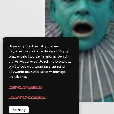
Używamy cookies, aby ułatwić
użytkownikom korzystanie z witryny
oraz w celu tworzenia anonimowych

statystyk serwisu. Jeżeli nie blokujesz
Rezerwuj
plików cookies, zgadzasz się na ich
używanie oraz zapisanie w pamięci

urządzenia.
Zadzwoń
Polityka prywatności
︁
Jak wyłączyć cookies?
Zamknij
︁