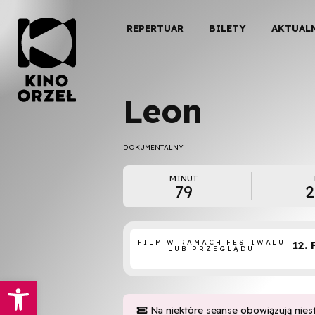
REPERTUAR
BILETY
AKTUAL
Leon
DOKUMENTALNY
MINUT
79
2
FILM W RAMACH FESTIWALU
12.
LUB PRZEGLĄDU
Otwórz pasek narzędzi
Na niektóre seanse obowiązują nies
