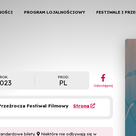
NOŚCI
PROGRAM LOJALNOŚCIOWY
FESTIWALE I PRZ
︁
ROK
PROD.
023
PL
Udostępnij
 Przeźrocza Festiwal Filmowy
Strona

tandardowe bilety.
Niektóre nie odbywają się w
