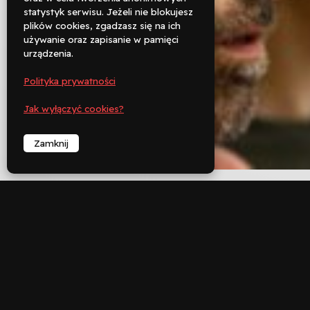

statystyk serwisu. Jeżeli nie blokujesz
Rezerwuj
plików cookies, zgadzasz się na ich
używanie oraz zapisanie w pamięci

urządzenia.
Zadzwoń
Polityka prywatności
︁
Jak wyłączyć cookies?
Zamknij
︁