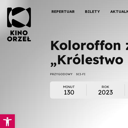
REPERTUAR
BILETY
AKTUAL
Koloroffon 
„Królestwo 
PRZYGODOWY
SCI-FI
MINUT
ROK
130
2023
Otwórz pasek narzędzi