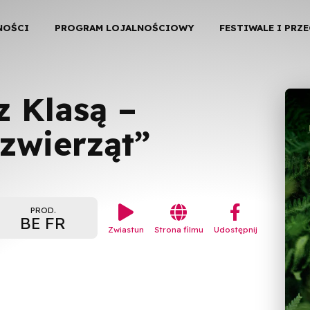
NOŚCI
PROGRAM LOJALNOŚCIOWY
FESTIWALE I PRZ
z Klasą –
zwierząt”


︁
PROD.
BE FR
Zwiastun
Strona filmu
Udostępnij