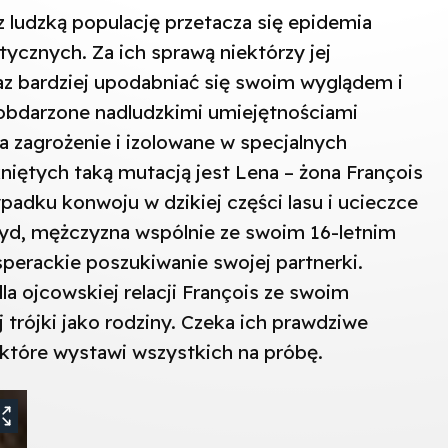
z ludzką populację przetacza się epidemia
ycznych. Za ich sprawą niektórzy jej
az bardziej upodabniać się swoim wyglądem i
obdarzone nadludzkimi umiejętnościami
 zagrożenie i izolowane w specjalnych
iętych taką mutacją jest Lena – żona François
padku konwoju w dzikiej części lasu i ucieczce
yd, mężczyzna wspólnie ze swoim 16-letnim
erackie poszukiwanie swojej partnerki.
a ojcowskiej relacji François ze swoim
j trójki jako rodziny. Czeka ich prawdziwe
 które wystawi wszystkich na próbę.