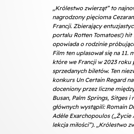
„Królestwo zwierząt” to najno
nagrodzony pięcioma Cezaram
Francji. Zbierający entuzjasty
portalu Rotten Tomatoes!) hit
opowiada o rodzinie próbujące
Film ten uplasował się na 11.
które we Francji w 2023 roku 
sprzedanych biletów. Ten niez
konkurs Un Certain Regard na 
doceniony przez liczne międz
Busan, Palm Springs, Sitges 
głównych wystąpili: Romain Du
Adèle Exarchopoulos („Życie Ad
lekcja miłości”). „Królestwo z