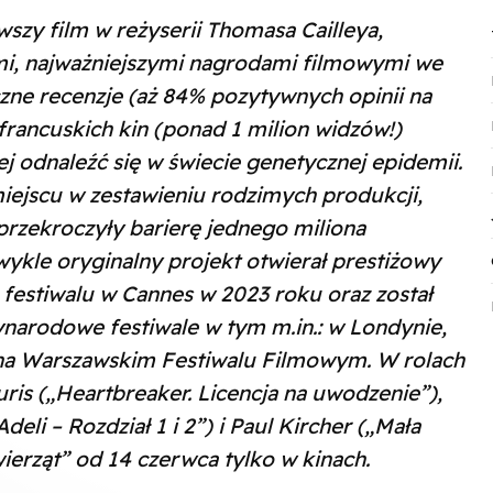
wszy film w reżyserii Thomasa Cailleya,
i, najważniejszymi nagrodami filmowymi we
czne recenzje (aż 84% pozytywnych opinii na
 francuskich kin (ponad 1 milion widzów!)
j odnaleźć się w świecie genetycznej epidemii.
 miejscu w zestawieniu rodzimych produkcji,
przekroczyły barierę jednego miliona
wykle oryginalny projekt otwierał prestiżowy
festiwalu w Cannes w 2023 roku oraz został
ynarodowe festiwale w tym m.in.: w Londynie,
i na Warszawskim Festiwalu Filmowym. W rolach
ris („Heartbreaker. Licencja na uwodzenie”),
eli – Rozdział 1 i 2”) i Paul Kircher („Mała
wierząt” od 14 czerwca tylko w kinach.