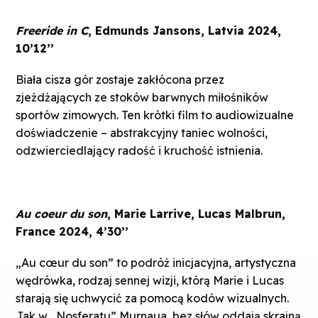
Freeride in C
, Edmunds Jansons, Latvia 2024,
10’12’’
Biała cisza gór zostaje zakłócona przez
zjeżdżających ze stoków barwnych miłośników
sportów zimowych. Ten krótki film to audiowizualne
doświadczenie – abstrakcyjny taniec wolności,
odzwierciedlający radość i kruchość istnienia.
Au coeur du son
, Marie Larrive, Lucas Malbrun,
France 2024, 4’30’’
„Au cœur du son” to podróż inicjacyjna, artystyczna
wędrówka, rodzaj sennej wizji, którą Marie i Lucas
starają się uchwycić za pomocą kodów wizualnych.
Jak w „Nosferatu” Murnaua, bez słów oddają skrajną