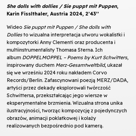
She dolls with dollies / Sie puppt mit Puppen
,
Karin Fisslthaler, Austria 2024, 2’43’’
Wideo
Sie puppt mit Puppen / She dolls with
Dollies
to wizualna interpretacja utworu wokalistki i
kompozytorki Anny Clementi oraz producenta i
multiinstrumentalisty Thomasa Sterna. Ich
album
DOPPELMOPPEL – Poems by Kurt Schwitters
,
inspirowany duchem
Merz-Gesamtweltbild
, ukazał
się we wrześniu 2024 roku nakładem Corvo
Records/Berlin. Zafascynowani poezją MERZ/DADA,
artyści przez dekady eksplorowali twórczość
Schwittersa, przekształcając jego wiersze w
eksperymentalne brzmienia. Wizualna strona unika
ilustracyjności, tworząc kompozycję z pojedynczych
obrazów, animacji poklatkowej i kolaży
realizowanych bezpośrednio pod kamerą.