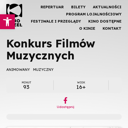
REPERTUAR
BILETY
AKTUALNOŚCI
Otwórz pasek narzędzi
PROGRAM LOJALNOŚCIOWY
FESTIWALE I PRZEGLĄDY
KINO DOSTĘPNE
O KINIE
KONTAKT
Konkurs Filmów
Muzycznych
ANIMOWANY
MUZYCZNY
MINUT
WIEK
93
16+
︁
Udostępnij