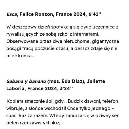
Esca
, Felice Ronzon, France 2024, 6’41’’
W deszczowy dzień spotykają się dwie uczennice z
rywalizujących ze sobą szkół z internatami.
Obserwowane przez dwa nieruchome, gigantyczne
posągi tracą poczucie czasu, a deszcz zdaje się nie
mieć końca…
Sabana y banano
(mus. Ëda Diaz), Juliette
Laboria, France 2024, 3’24’’
Kobieta smacznie śpi, gdy… Budzik dzwoni, telefon
wibruje, a słońce wschodzi! Chce tylko jednego –
spać. Raz za razem. Wtedy zanurza się w dziwny sen
pełen rzeczywistych iluzji.