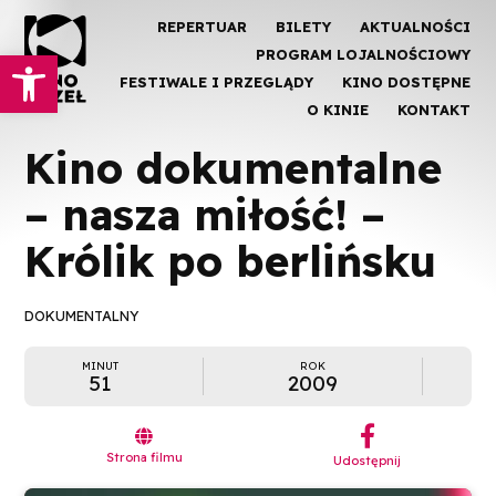
REPERTUAR
BILETY
AKTUALNOŚCI
Otwórz pasek narzędzi
PROGRAM LOJALNOŚCIOWY
FESTIWALE I PRZEGLĄDY
KINO DOSTĘPNE
O KINIE
KONTAKT
Kino dokumentalne
– nasza miłość! –
Królik po berlińsku
DOKUMENTALNY
MINUT
ROK
51
2009
︁

Strona filmu
Udostępnij