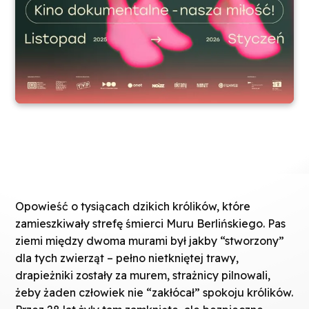
Opowieść o tysiącach dzikich królików, które
zamieszkiwały strefę śmierci Muru Berlińskiego. Pas
ziemi między dwoma murami był jakby “stworzony”
dla tych zwierząt – pełno nietkniętej trawy,
drapieżniki zostały za murem, strażnicy pilnowali,
żeby żaden człowiek nie “zakłócał” spokoju królików.