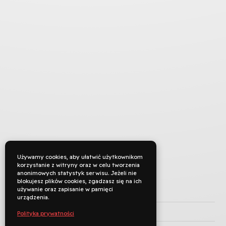
Używamy cookies, aby ułatwić użytkownikom
korzystanie z witryny oraz w celu tworzenia
anonimowych statystyk serwisu. Jeżeli nie
blokujesz plików cookies, zgadzasz się na ich
używanie oraz zapisanie w pamięci
TYTUŁ ORYGINALNY
urządzenia.
REŻYSERIA
Bartosz Konopka
Polityka prywatności