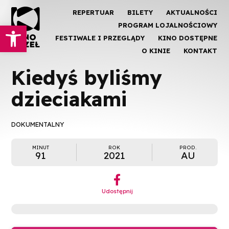
REPERTUAR
BILETY
AKTUALNOŚCI
Otwórz pasek narzędzi
PROGRAM LOJALNOŚCIOWY
FESTIWALE I PRZEGLĄDY
KINO DOSTĘPNE
O KINIE
KONTAKT
Kiedyś byliśmy
dzieciakami
DOKUMENTALNY
MINUT
ROK
PROD.
91
2021
AU
︁
Udostępnij