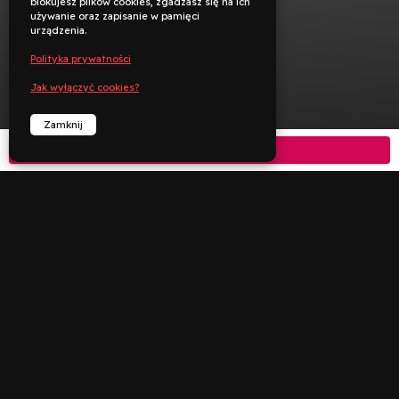
blokujesz plików cookies, zgadzasz się na ich
używanie oraz zapisanie w pamięci
urządzenia.
Polityka prywatności
Jak wyłączyć cookies?
Zamknij
Kup bilet



︁
︁
Rezerwuj
Zadzwoń
Deklaracja dostępności
Polityka prywatności