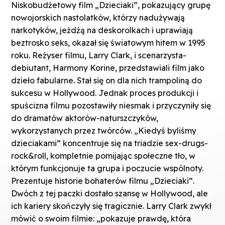
Niskobudżetowy film „Dzieciaki”, pokazujący grupę
nowojorskich nastolatków, którzy nadużywają
narkotyków, jeżdżą na deskorolkach i uprawiają
beztrosko seks, okazał się światowym hitem w 1995
roku. Reżyser filmu, Larry Clark, i scenarzysta-
debiutant, Harmony Korine, przedstawiali film jako
dzieło fabularne. Stał się on dla nich trampoliną do
sukcesu w Hollywood. Jednak proces produkcji i
spuścizna filmu pozostawiły niesmak i przyczyniły się
do dramatów aktorów-naturszczyków,
wykorzystanych przez twórców. „Kiedyś byliśmy
dzieciakami” koncentruje się na triadzie sex-drugs-
rock&roll, kompletnie pomijając społeczne tło, w
którym funkcjonuje ta grupa i poczucie wspólnoty.
Prezentuje historie bohaterów filmu „Dzieciaki”.
Dwóch z tej paczki dostało szansę w Hollywood, ale
ich kariery skończyły się tragicznie. Larry Clark zwykł
mówić o swoim filmie: „pokazuje prawdę, która