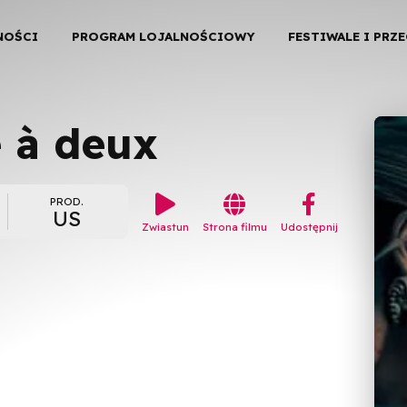
NOŚCI
PROGRAM LOJALNOŚCIOWY
FESTIWALE I PRZ
e à deux


︁
PROD.
US
Zwiastun
Strona filmu
Udostępnij