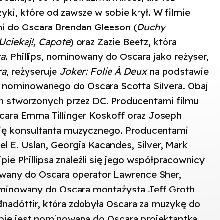
ki, które od zawsze w sobie krył. W filmie
i do Oscara Brendan Gleeson (
Duchy
Uciekaj!, Capote
) oraz Zazie Beetz, która
ra
. Phillips, nominowany do Oscara jako reżyser,
ra
, reżyseruje
Joker: Folie À Deux
na podstawie
ż nominowanego do Oscara Scotta Silvera. Obaj
ch stworzonych przez DC. Producentami filmu
scara Emma Tillinger Koskoff oraz Joseph
cję konsultanta muzycznego. Producentami
 E. Uslan, Georgia Kacandes, Silver, Mark
pie Phillipsa znaleźli się jego współpracownicy
wany do Oscara operator Lawrence Sher,
ominowany do Oscara montażysta Jeff Groth
nadóttir, która zdobyła Oscara za muzykę do
pie jest nominowana do Oscara projektantka