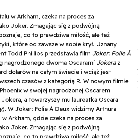
talu w Arkham, czeka na proces za
jako Joker. Zmagając się z podwójną
poznaje, co to prawdziwa miłość, ale też
yki, które od zawsze w sobie krył. Uznany
nt Todd Phillips przedstawia film
Joker: Folie À
iąg nagrodzonego dwoma Oscarami
Jokera
z
ard dolarów na całym świecie i wciąż jest
m wszech czasów z kategorią R. W nowym filmie
Phoenix w swojej nagrodzonej Oscarem
 i Jokera, a towarzyszy mu laureatka Oscara
y
). W Joker: Folie À Deux widzimy Arthura
u w Arkham, gdzie czeka na proces za
jako Joker. Zmagając się z podwójną
poznaje, co to prawdziwa miłość, ale też