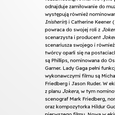
odnajduje zamiłowanie do muzy
występują również nominowan
Inisherin
) i Catherine Keener (
powraca do swojej roli z
Joke
scenarzysta i producent
Joke
scenariusza swojego i równie
twórcy oparli się na postacia
są Phillips, nominowana do O
Garner. Lady Gaga pełni funk
wykonawczymi filmu są Michael
Friedberg i Jason Ruder. W eki
z planu
Jokera
, w tym nomino
scenograf Mark Friedberg, n
oraz kompozytorka Hildur Guđ
pierwszego filmu. Nowa w eki