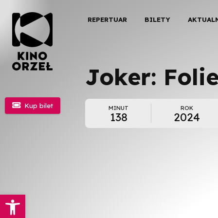
REPERTUAR
BILETY
AKTUAL
Joker: Foli

Kup bilet
MINUT
ROK
138
2024
Otwórz pasek narzędzi