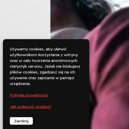
Używamy cookies, aby ułatwić
użytkownikom korzystanie z witryny
oraz w celu tworzenia anonimowych

statystyk serwisu. Jeżeli nie blokujesz
Rezerwuj
plików cookies, zgadzasz się na ich
używanie oraz zapisanie w pamięci

urządzenia.
Zadzwoń
Polityka prywatności
︁
Jak wyłączyć cookies?
Zamknij
︁