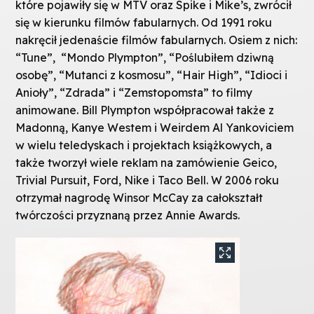
które pojawiły się w MTV oraz Spike i Mike’s, zwrócił
się w kierunku filmów fabularnych. Od 1991 roku
nakręcił jedenaście filmów fabularnych. Osiem z nich:
“Tune”, “Mondo Plympton”, “Poślubiłem dziwną
osobę”, “Mutanci z kosmosu”, “Hair High”, “Idioci i
Anioły”, “Zdrada” i “Zemstopomsta” to filmy
animowane. Bill Plympton współpracował także z
Madonną, Kanye Westem i Weirdem Al Yankoviciem
w wielu teledyskach i projektach książkowych, a
także tworzył wiele reklam na zamówienie Geico,
Trivial Pursuit, Ford, Nike i Taco Bell. W 2006 roku
otrzymał nagrodę Winsor McCay za całokształt
twórczości przyznaną przez Annie Awards.