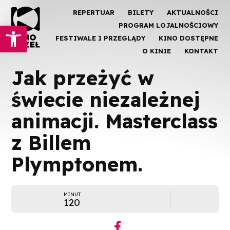
REPERTUAR
BILETY
AKTUALNOŚCI
Otwórz pasek narzędzi
PROGRAM LOJALNOŚCIOWY
FESTIWALE I PRZEGLĄDY
KINO DOSTĘPNE
O KINIE
KONTAKT
Jak przeżyć w
świecie niezależnej
animacji. Masterclass
z Billem
Plymptonem.
MINUT
120
︁