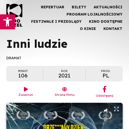
REPERTUAR
BILETY
AKTUALNOŚCI
Otwórz pasek narzędzi
PROGRAM LOJALNOŚCIOWY
FESTIWALE I PRZEGLĄDY
KINO DOSTĘPNE
O KINIE
KONTAKT
Inni ludzie
DRAMAT
MINUT
ROK
PROD.
106
2021
PL
︁


Zwiastun
Strona filmu
Udostępnij