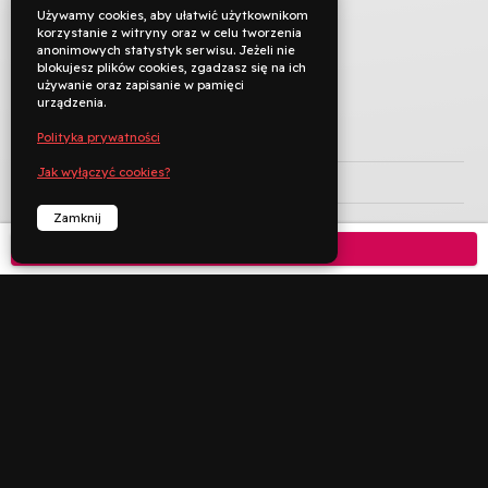
Używamy cookies, aby ułatwić użytkownikom
korzystanie z witryny oraz w celu tworzenia
anonimowych statystyk serwisu. Jeżeli nie
blokujesz plików cookies, zgadzasz się na ich
używanie oraz zapisanie w pamięci
urządzenia.
Polityka prywatności
TYTUŁ ORYGINALNY
Jak wyłączyć cookies?
REŻYSERIA
Aleksandra Terpińska
Zamknij
KRAJ PRODUKCJI
Polska
Kup bilet

ROK PRODUKCJI
2021
JĘZYK ORYGINAŁU
polski
CZAS TRWANIA
106 min
KATEGORIA WIEKOWA

