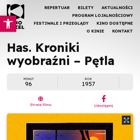
REPERTUAR
BILETY
AKTUALNOŚCI
Otwórz pasek narzędzi
PROGRAM LOJALNOŚCIOWY
FESTIWALE I PRZEGLĄDY
KINO DOSTĘPNE
O KINIE
KONTAKT
Has. Kroniki
wyobraźni – Pętla
MINUT
ROK
96
1957
︁

Strona filmu
Udostępnij