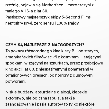
rzeźnię, pojawia się
Motherface
– morderczyni z
taniego VHS-a z lat 80.
Pastiszowy majstersztyk ekipy 5-Second
Films
:
hektolitry krwi, zero sensu i 100% frajdy.
CZYM SĄ NAJLEPSZE Z NAJGORSZYCH?
To pokazy różnorodnego kina klasy B – od starych,
amerykańskich filmów sci-fi z kosmitami i latającymi
spodkami wiszącymi na sznurkach, przez przebojowe
kino akcji lat 80. z nieskazitelnymi bohaterami w
ortalionowych dresach, po horrory z gumowymi
potworami.
Niskie budżety, absurdalne dialogi, kiepskie
aktorstwo, nielogiczna fabuła, a także
zaangażowanie i pasja autorów to tylko niektóre