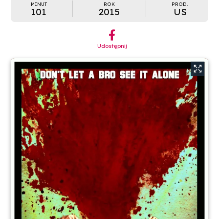
MINUT
ROK
PROD.
101
2015
US
︁
Udostępnij