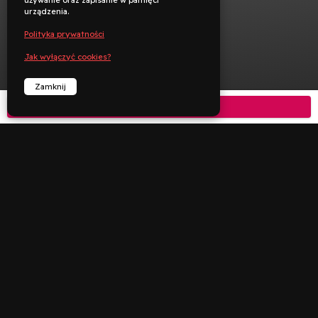
używanie oraz zapisanie w pamięci
urządzenia.
Polityka prywatności
Jak wyłączyć cookies?
Zamknij
Kup bilet



︁
︁
Rezerwuj
Zadzwoń
Deklaracja dostępności
Polityka prywatności