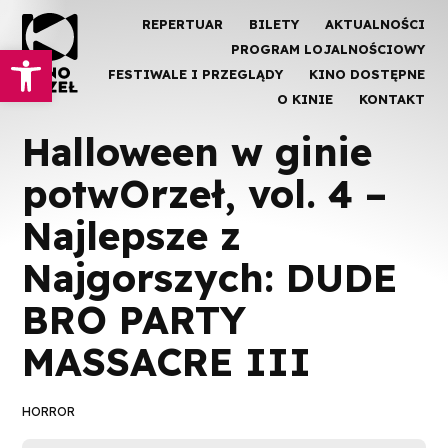
REPERTUAR
BILETY
AKTUALNOŚCI
Otwórz pasek narzędzi
PROGRAM LOJALNOŚCIOWY
FESTIWALE I PRZEGLĄDY
KINO DOSTĘPNE
O KINIE
KONTAKT
Halloween w ginie
potwOrzeł, vol. 4 –
Najlepsze z
Najgorszych: DUDE
BRO PARTY
MASSACRE III
HORROR