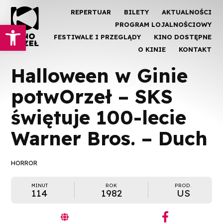
REPERTUAR
BILETY
AKTUALNOŚCI
Otwórz pasek narzędzi
PROGRAM LOJALNOŚCIOWY
FESTIWALE I PRZEGLĄDY
KINO DOSTĘPNE
O KINIE
KONTAKT
Halloween w Ginie
potwOrzeł – SKS
świętuje 100-lecie
Warner Bros. – Duch
HORROR
MINUT
ROK
PROD.
114
1982
US
︁
