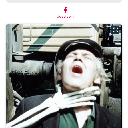
︁
Udostępnij