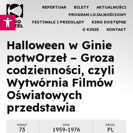
REPERTUAR
BILETY
AKTUALNOŚCI
Otwórz pasek narzędzi
PROGRAM LOJALNOŚCIOWY
FESTIWALE I PRZEGLĄDY
KINO DOSTĘPNE
O KINIE
KONTAKT
Halloween w Ginie
potwOrzeł – Groza
codzienności, czyli
Wytwórnia Filmów
Oświatowych
przedstawia
MINUT
ROK
PROD.
73
1959-1976
PL