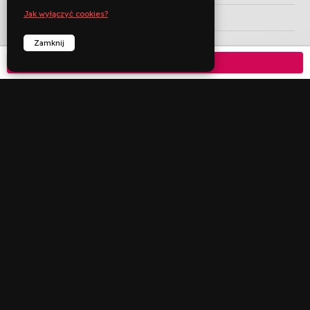
Jak wyłączyć cookies?
KRAJ PRODUKCJI
Zamknij
ROK PRODUKCJI
Kup bilet

JĘZYK ORYGINAŁU
CZAS TRWANIA
min
KATEGORIA WIEKOWA


︁
︁
Rezerwuj
Zadzwoń
Deklaracja dostępności
Polityka prywatności