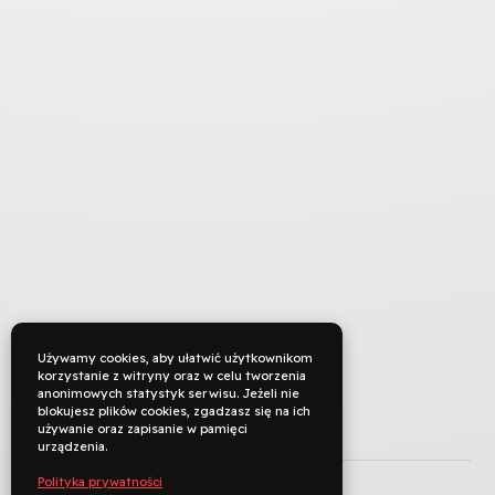
Używamy cookies, aby ułatwić użytkownikom
korzystanie z witryny oraz w celu tworzenia
anonimowych statystyk serwisu. Jeżeli nie
blokujesz plików cookies, zgadzasz się na ich
używanie oraz zapisanie w pamięci
TYTUŁ ORYGINALNY
urządzenia.
REŻYSERIA
Polityka prywatności