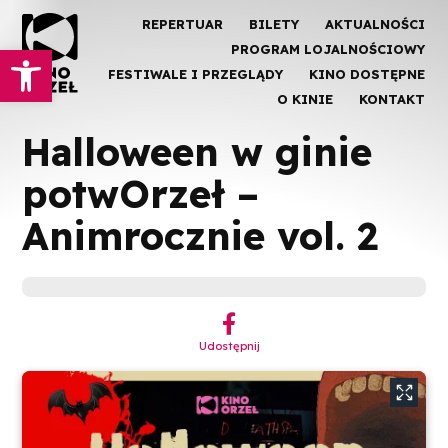
REPERTUAR
BILETY
AKTUALNOŚCI
Otwórz pasek narzędzi
PROGRAM LOJALNOŚCIOWY
FESTIWALE I PRZEGLĄDY
KINO DOSTĘPNE
O KINIE
KONTAKT
Halloween w ginie
potwOrzeł –
Animrocznie vol. 2
︁
Udostępnij