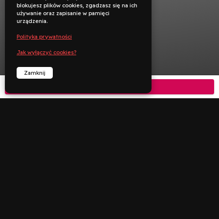
blokujesz plików cookies, zgadzasz się na ich
używanie oraz zapisanie w pamięci
urządzenia.
Polityka prywatności
Jak wyłączyć cookies?
Zamknij
Kup bilet



︁
︁
Rezerwuj
Zadzwoń
Deklaracja dostępności
Polityka prywatności