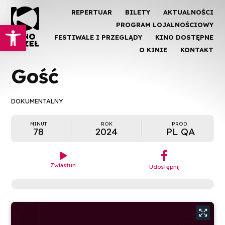
REPERTUAR
BILETY
AKTUALNOŚCI
Otwórz pasek narzędzi
PROGRAM LOJALNOŚCIOWY
FESTIWALE I PRZEGLĄDY
KINO DOSTĘPNE
O KINIE
KONTAKT
Gość
DOKUMENTALNY
MINUT
ROK
PROD.
78
2024
PL QA
︁

Zwiastun
Udostępnij