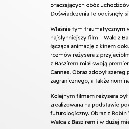
otaczających obóz uchodźców w
Doświadczenia te odcisnęły si
Właśnie tym traumatycznym w
najsłynniejszy film – Walc z 
łącząca animację z kinem dok
rozmów reżysera z przyjaciółm
z Baszirem miał swoją premie
Cannes. Obraz zdobył szereg p
zagranicznego, a także nomina
Kolejnym filmem reżysera by
zrealizowana na podstawie po
futurologiczny. Obraz z Robin
Walca z Baszirem i w dużej mi