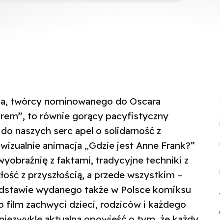
na, twórcy nominowanego do Oscara
rem”, to równie gorący pacyfistyczny
do naszych serc apel o solidarność z
wizualnie animacja „Gdzie jest Anne Frank?”
wyobraźnię z faktami, tradycyjne techniki z
ość z przyszłością, a przede wszystkim –
odstawie wydanego także w Polsce komiksu
 film zachwyci dzieci, rodziców i każdego
 niezwykle aktualna opowieść o tym, że każdy