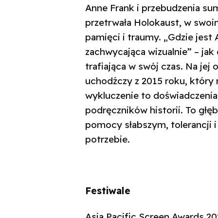
Anne Frank i przebudzenia sum
przetrwała Holokaust, w swo
pamięci i traumy. „Gdzie jest 
zachwycająca wizualnie” – jak o
trafiająca w swój czas. Na jej 
uchodźczy z 2015 roku, który r
wykluczenie to doświadczenia
podręczników historii. To gł
pomocy słabszym, tolerancji i
potrzebie.
Festiwale
Asia Pacific Screen Awards 20