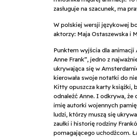
zasługuje na szacunek, ma p
W polskiej wersji językowej 
aktorzy: Maja Ostaszewska i M
Punktem wyjścia dla animacji 
Anne Frank”, jedno z najważn
ukrywająca się w Amsterdamie
kierowała swoje notatki do nie
Kitty opuszcza karty książki, 
odnaleźć Anne. I odkrywa, że c
imię autorki wojennych pamięt
ludzi, którzy muszą się ukryw
zaułki i historię rodziny Fran
pomagającego uchodźcom. Łąc