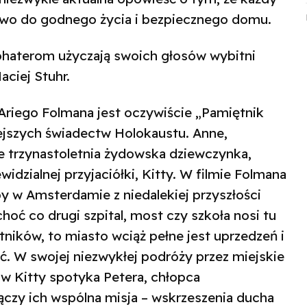
rawo do godnego życia i bezpiecznego domu.
bohaterom użyczają swoich głosów wybitni
aciej Stuhr.
Ariego Folmana jest oczywiście „Pamiętnik
iejszych świadectw Holokaustu. Anne,
 trzynastoletnia żydowska dziewczynka,
widzialnej przyjaciółki, Kitty. W filmie Folmana
by w Amsterdamie z niedalekiej przyszłości
hoć co drugi szpital, most czy szkoła nosi tu
ników, to miasto wciąż pełne jest uprzedzeń i
ać. W swojej niezwykłej podróży przez miejskie
ków Kitty spotyka Petera, chłopca
zy ich wspólna misja – wskrzeszenia ducha