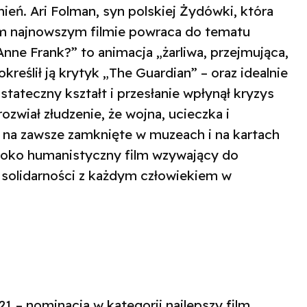
ień. Ari Folman, syn polskiej Żydówki, która
im najnowszym filmie powraca do tematu
Anne Frank?” to animacja „żarliwa, przejmująca,
kreślił ją krytyk „The Guardian” – oraz idealnie
ostateczny kształt i przesłanie wpłynął kryzys
ozwiał złudzenie, że wojna, ucieczka i
 na zawsze zamknięte w muzeach i na kartach
ęboko humanistyczny film wzywający do
 solidarności z każdym człowiekiem w
21 – nominacja w kategorii najlepszy film