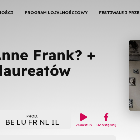
NOŚCI
PROGRAM LOJALNOŚCIOWY
FESTIWALE I PRZ
Anne Frank? +
 laureatów

︁
PROD.
BE LU FR NL IL
Zwiastun
Udostępnij