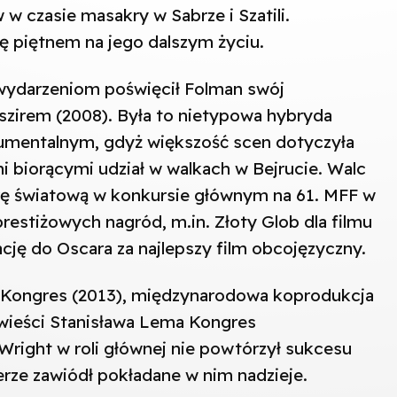
 czasie masakry w Sabrze i Szatili.
ę piętnem na jego dalszym życiu.
ydarzeniom poświęcił Folman swój
Baszirem (2008). Była to nietypowa hybryda
umentalnym, gdyż większość scen dotyczyła
i biorącymi udział w walkach w Bejrucie. Walc
rę światową w konkursie głównym na 61. MFF w
restiżowych nagród, m.in. Złoty Glob dla filmu
cję do Oscara za najlepszy film obcojęzyczny.
ł Kongres (2013), międzynarodowa koprodukcja
wieści Stanisława Lema Kongres
 Wright w roli głównej nie powtórzył sukcesu
erze zawiódł pokładane w nim nadzieje.