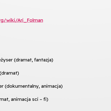
org/wiki/Ari_Folman
żyser (dramat, fantazja)
 (dramat)
ser (dokumentalny, animacja)
at, animacja sci – fi)