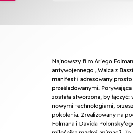
Najnowszy film Ariego Folma
antywojennego „Walca z Baszi
manifest i adresowany prosto 
prześladowanymi. Porywająca 
została stworzona, by łączyć: 
nowymi technologiami, przeszł
pokolenia. Zrealizowany na p
Folmana i Davida Polonsky’ego
miłośnika mądrej animacji. To