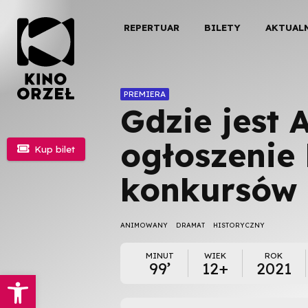
REPERTUAR
BILETY
AKTUAL
PREMIERA
Gdzie jest 
ogłoszenie

Kup bilet
konkursów
ANIMOWANY
DRAMAT
HISTORYCZNY
MINUT
WIEK
ROK
99’
12+
2021
Otwórz pasek narzędzi