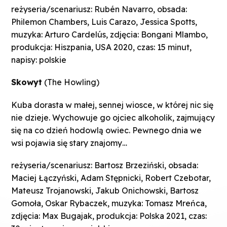
reżyseria/scenariusz: Rubén Navarro, obsada:
Philemon Chambers, Luis Carazo, Jessica Spotts,
muzyka: Arturo Cardelús, zdjęcia: Bongani Mlambo,
produkcja: Hiszpania, USA 2020, czas: 15 minut,
napisy: polskie
Skowyt
(The Howling)
Kuba dorasta w małej, sennej wiosce, w której nic się
nie dzieje. Wychowuje go ojciec alkoholik, zajmujący
się na co dzień hodowlą owiec. Pewnego dnia we
wsi pojawia się stary znajomy…
reżyseria/scenariusz: Bartosz Brzeziński, obsada:
Maciej Łączyński, Adam Stępnicki, Robert Czebotar,
Mateusz Trojanowski, Jakub Onichowski, Bartosz
Gomoła, Oskar Rybaczek, muzyka: Tomasz Mreńca,
zdjęcia: Max Bugajak, produkcja: Polska 2021, czas: