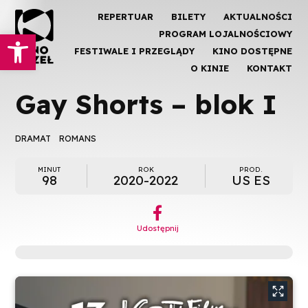
REPERTUAR
BILETY
AKTUALNOŚCI
Otwórz pasek narzędzi
PROGRAM LOJALNOŚCIOWY
FESTIWALE I PRZEGLĄDY
KINO DOSTĘPNE
O KINIE
KONTAKT
Gay Shorts – blok I
DRAMAT
ROMANS
MINUT
ROK
PROD.
98
2020-2022
US ES
︁
Udostępnij