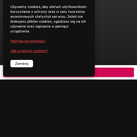
Używamy cookies, aby ułatwić użytkownikom
korzystanie z witryny oraz w celu tworzenia
anonimowych statystyk serwisu. Jeżeli nie
blokujesz plików cookies, zgadzasz się na ich
używanie oraz zapisanie w pamięci
urządzenia.
Polityka prywatności
Jak wyłączyć cookies?
Zamknij
Kup bilet



︁
︁
Rezerwuj
Zadzwoń
Deklaracja dostępności