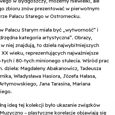
ego w Bydgoszczy, możemy niewielki, ale
go zbioru znów prezentować w pierwotnym
ętrze Pałacu Starego w Ostromecku.
w Pałacu Starym miała być „wytworność” i
adrzędna kategoria artystyczna”. Obrazy,
 w niej znajdują, to dzieła najwybitniejszych
ł. XX wieku, reprezentujących najważniejsze
0-tych i 80-tych minionego stulecia. Wśród prac
n. dzieła: Magdaleny Abakanowicz, Tadeusza
ika, Władysława Hasiora, Józefa Hałasa,
Artymowskiego, Jana Tarasina, Mariana
iego.
ą ideą tej kolekcji było ukazanie związków
Muzyczno – plastyczne korelacje objawiają się