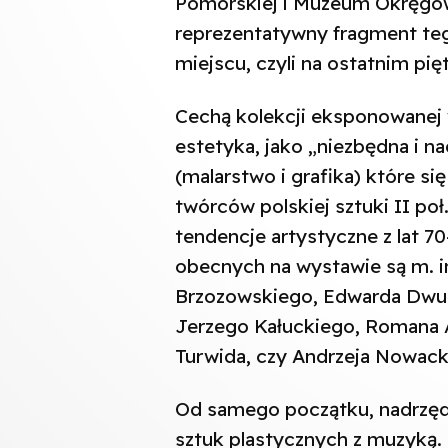
Pomorskiej i Muzeum Okręgow
reprezentatywny fragment te
miejscu, czyli na ostatnim pi
Cechą kolekcji eksponowanej 
estetyka, jako „niezbędna i n
(malarstwo i grafika) które się
twórców polskiej sztuki II po
tendencje artystyczne z lat 7
obecnych na wystawie są m. i
Brzozowskiego, Edwarda Dwurn
Jerzego Kałuckiego, Romana 
Turwida, czy Andrzeja Nowack
Od samego początku, nadrzędn
sztuk plastycznych z muzyką. 