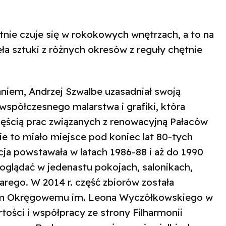
nie czuje się w rokokowych wnętrzach, a to na
eła sztuki z różnych okresów z reguły chętnie
niem, Andrzej Szwalbe uzasadniał swoją
 współczesnego malarstwa i grafiki, która
zęścią prac związanych z renowacyjną Pałaców
e to miało miejsce pod koniec lat 80-tych
ja powstawała w latach 1986-88 i aż do 1990
 oglądać w jedenastu pokojach, salonikach,
tarego. W 2014 r. część zbiorów została
um Okręgowemu im. Leona Wyczółkowskiego w
tości i współpracy ze strony Filharmonii