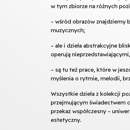
w tym zbiorze na różnych poz
– wśród obrazów znajdziemy 
muzycznych;
– ale i dzieła abstrakcyjne bl
operują nieprzedstawiającymi
– są tu też prace, które w jes
myślenia o rytmie, melodii, br
Wszystkie dzieła z kolekcji p
przejmującym świadectwem cz
przekaz współczesny – uniwers
estetyczny.