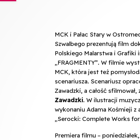
MCK i Pałac Stary w Ostrome
Szwalbego prezentują film d
Polskiego Malarstwa i Grafiki
„FRAGMENTY”. W filmie wys
MCK, która jest też pomysłod
scenariusza. Scenariusz oprac
Zawadzki, a całość sfilmował
Zawadzki
. W ilustracji muzyc
wykonaniu Adama Kośmieji z a
„Serocki: Complete Works for S
Premiera filmu – poniedziałek,