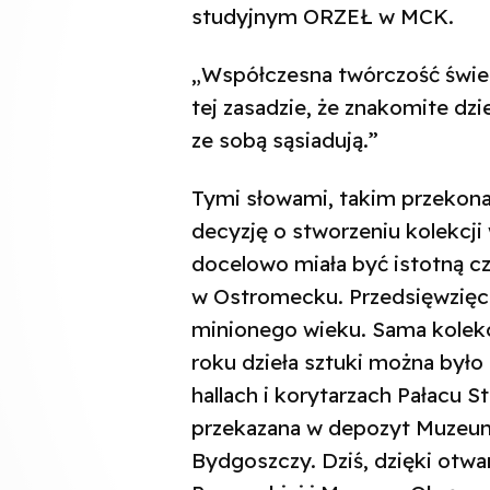
studyjnym ORZEŁ w MCK.
„Współczesna twórczość świet
tej zasadzie, że znakomite dzi
ze sobą sąsiadują.”
Tymi słowami, takim przekona
decyzję o stworzeniu kolekcji
docelowo miała być istotną c
w Ostromecku. Przedsięwzięci
minionego wieku. Sama kolekc
roku dzieła sztuki można było
hallach i korytarzach Pałacu S
przekazana w depozyt Muze
Bydgoszczy. Dziś, dzięki otwar