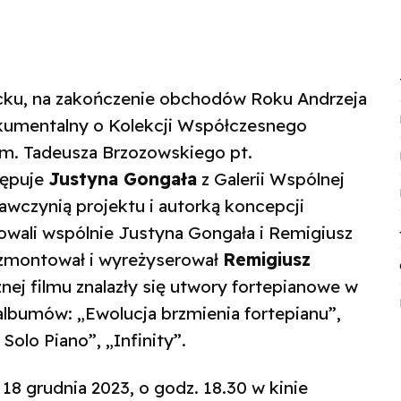
cku, na zakończenie obchodów Roku Andrzeja
okumentalny o Kolekcji Współczesnego
 im. Tadeusza Brzozowskiego pt.
tępuje
Justyna Gongała
z Galerii Wspólnej
awczynią projektu i autorką koncepcji
owali wspólnie Justyna Gongała i Remigiusz
, zmontował i wyreżyserował
Remigiusz
znej filmu znalazły się utwory fortepianowe w
lbumów: „Ewolucja brzmienia fortepianu”,
olo Piano”, „Infinity”.
 18 grudnia 2023, o godz. 18.30 w kinie