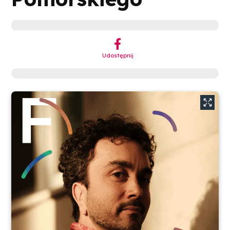
︁
Udostępnij