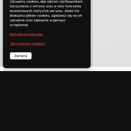
Używamy cookies, aby ułatwić użytkownikom
korzystanie z witryny oraz w celu tworzenia
anonimowych statystyk serwisu. Jeżeli nie
blokujesz plików cookies, zgadzasz się na ich
używanie oraz zapisanie w pamięci
urządzenia.
Polityka prywatności
Jak wyłączyć cookies?
Zamknij
TYTUŁ ORYGINALNY
REŻYSERIA
KRAJ PRODUKCJI
ROK PRODUKCJI
JĘZYK ORYGINAŁU
CZAS TRWANIA
min