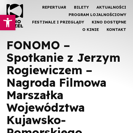
REPERTUAR
BILETY
AKTUALNOŚCI
Otwórz pasek narzędzi
PROGRAM LOJALNOŚCIOWY
FESTIWALE I PRZEGLĄDY
KINO DOSTĘPNE
O KINIE
KONTAKT
FONOMO –
Spotkanie z Jerzym
Rogiewiczem –
Nagroda Filmowa
Marszałka
Województwa
Kujawsko-
Pomorskiego