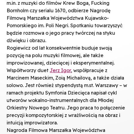
m.in. z muzyki do filmów Krew Boga, Fucking
Bornholm czy serialu 1670, odbierze Nagrodę
Filmową Marszałka Województwa Kujawsko-
Pomorskiego im. Poli Negri. Spotkaniu towarzyszyć
będzie rozmowa o jego pracy twórczej na styku
dźwięku i obrazu.
Rogiewicz od lat konsekwentnie buduje swoją
pozycję na polu muzyki filmowej, ale także
improwizowanej, dziecięcej i eksperymentalnej.
Współtworzy duet
Jerz Igor
, współpracuje z
Marcinem Maseckim, Zoią Michailovą, a także działa
solowo. Jest również stypendystą m.st. Warszawy – w
ramach projektu Symfonia Dziecięca napisał cykl
utworów wokalno-instrumentalnych dla Młodej
Orkiestry Nowego Teatru. Jego praca to połączenie
precyzji kompozytorskiej z wrażliwością na obraz i
intuicją improwizatora.
Nagroda Filmowa Marszałka Województwa